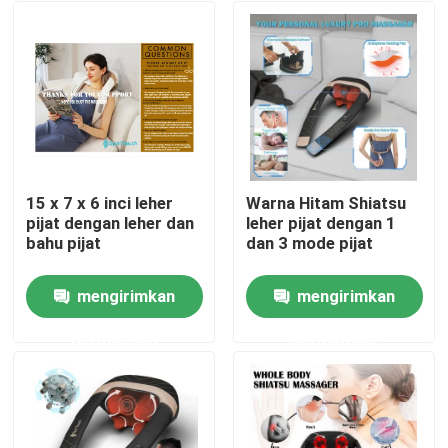
15 x 7 x 6 inci leher
Warna Hitam Shiatsu
pijat dengan leher dan
leher pijat dengan 1
bahu pijat
dan 3 mode pijat
mengirimkan
mengirimkan
Rumah
permintaan
permintaan
Produk
Video