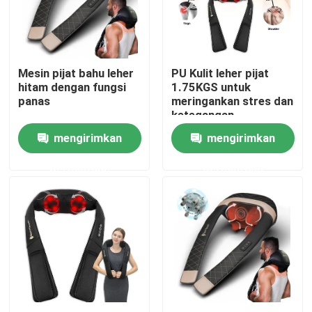
Tentang kami
Mesin pijat bahu leher
PU Kulit leher pijat
Tur Pabrik
hitam dengan fungsi
1.75KGS untuk
panas
meringankan stres dan
ketegangan
Kontrol kualitas
mengirimkan
mengirimkan
permintaan
permintaan
Hubungi kami
Berita
Permintaan Penawaran
Motor DC disikat