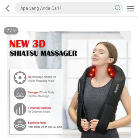
2
/
2