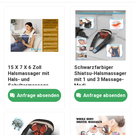
15 X 7 X 6 Zoll
Schwarzfarbiger
Halsmassager mit
Shiatsu-Halsmassager
Hals- und
mit 1 und 3 Massage-
Schultermassage
Modi
Haus
Anfrage absenden
Anfrage absenden
Produkte
Videos