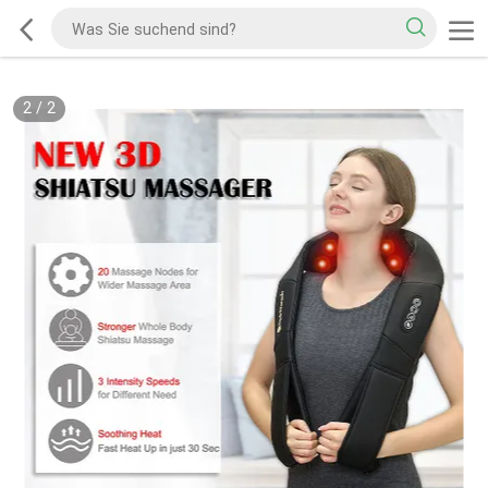
2
/
2