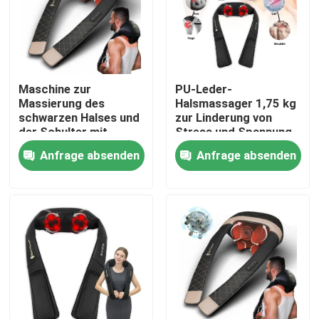
Über uns
Fabrik-Ausflug
Maschine zur
PU-Leder-
Massierung des
Halsmassager 1,75 kg
schwarzen Halses und
zur Linderung von
Qualitätskontrolle
der Schulter mit
Stress und Spannung
Wärmefunktion
Anfrage absenden
Anfrage absenden
Treten Sie mit uns in Verbindung
Nachrichten
Fordern Sie ein Zitat
DC bürstete Motor