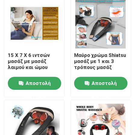
15 X 7 X 6 ιντσών
Μαύρο χρώμα Shiatsu
μασάζ με μασάζ
μασάζ με 1 και 3
λαιμού και ώμου
τρόπους μασάζ
Αποστολή
Αποστολή
Σπίτι
ερώτησης
ερώτησης
Προϊόντα
Βίντεο