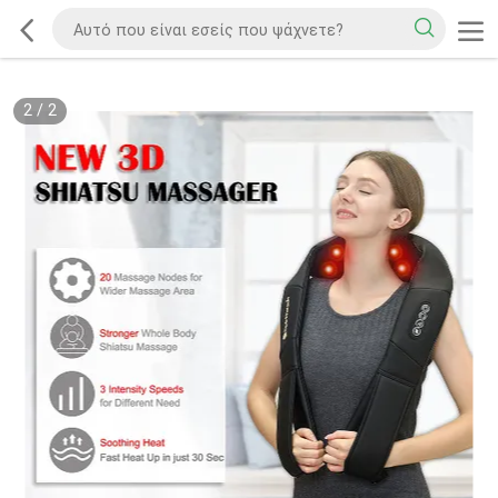
2
/
2