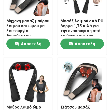
Περίπου εμείς
Μηχανή μασάζ μαύρου
Μασάζ λαιμού από PU
λαιμού και ώμου με
δέρμα 1,75 κιλά για
Γύρος εργοστασίων
λειτουργία
την ανακούφιση από
θερμότητας
το άγχος και την
ένταση
Αποστολή
Αποστολή
Ποιοτικός έλεγχος
ερώτησης
ερώτησης
Μας ελάτε σε επαφή με
Ειδήσεις
Ζητήστε ένα απόσπασμα
Μαύρο λαιμό ώμο
Σιάτσου μασάζ
Βουρτσισμένη συνεχές ρεύμα μηχανή