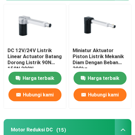
Pijat Leher Shiatsu
Pijat Panas Kaki
DC 12V/24V Listrik
Miniatur Aktuator
Mesin pijat mata pintar
Linear Actuator Batang
Piston Listrik Mekanik
Dorong Listrik 90N
Diam Dengan Beban
150N 200N
300kg
Kursi pijat seluruh tubuh
Harga terbaik
Harga terbaik
Senjata pijat genggam
Hubungi kami
Hubungi kami
Perangkat Pijat Perkusiv
Motor Reduksi DC
(15)