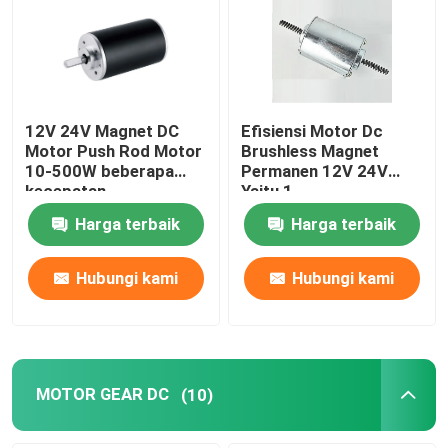
Tentang kami
Tur Pabrik
12V 24V Magnet DC
Efisiensi Motor Dc
Motor Push Rod Motor
Brushless Magnet
10-500W beberapa
Permanen 12V 24V
Kontrol kualitas
kecepatan
Yaitu 1
Harga terbaik
Harga terbaik
Hubungi kami
Hubungi kami
Hubungi kami
Berita
Permintaan Penawaran
MOTOR GEAR DC
(10)
Motor DC disikat