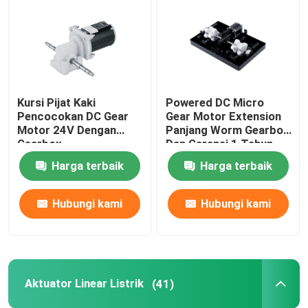
Motor DC Magnet
MOTOR GEAR DC
Kursi Pijat Kaki
Powered DC Micro
Pencocokan DC Gear
Gear Motor Extension
Aktuator Linear Listrik
Motor 24V Dengan
Panjang Worm Gearbox
Gearbox
Dan Garansi 1 Tahun
Harga terbaik
Harga terbaik
Motor Reduksi DC
Hubungi kami
Hubungi kami
Motor Pengaduk
Motor Perkusi
Aktuator Linear Listrik
(41)
Motor Kursi Pijat