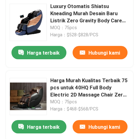
Luxury Otomatis Shiatsu
Kneading Murah Desain Baru
Listrik Zero Gravity Body Care
Kursi Pijat Multifungsi
MOQ：75pcs
Harga：$528-$828/PCS
Harga terbaik
Hubungi kami
Harga Murah Kualitas Terbaik 75
pcs untuk 40HQ Full Body
Electric 2D Massage Chair Zero
Gravity
MOQ：75pcs
Harga：$468-$568/PCS
Harga terbaik
Hubungi kami