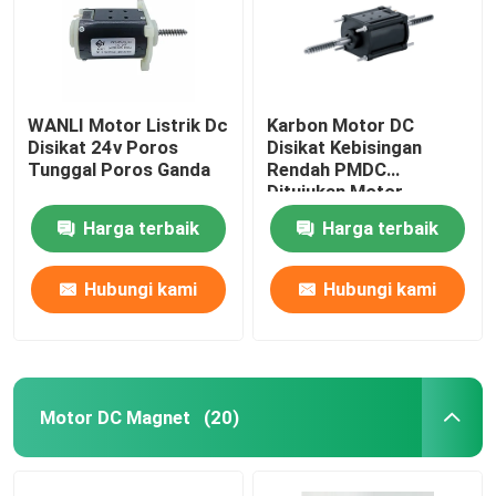
WANLI Motor Listrik Dc
Karbon Motor DC
Disikat 24v Poros
Disikat Kebisingan
Tunggal Poros Ganda
Rendah PMDC
Ditujukan Motor
12/24V
Harga terbaik
Harga terbaik
Hubungi kami
Hubungi kami
Rumah
Motor DC Magnet
(20)
Produk
Video