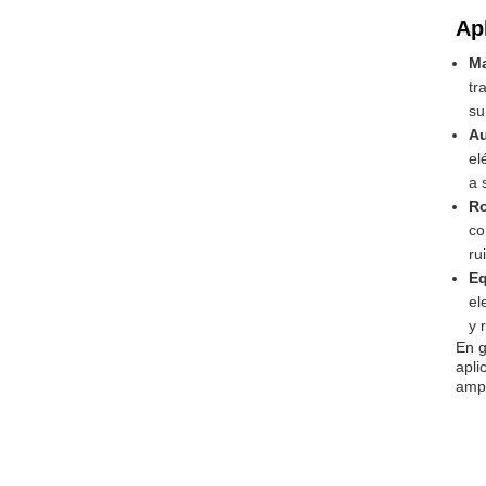
Ap
Ma
tr
su
Au
el
a 
Ro
co
ru
Eq
el
y 
En g
apli
ampl