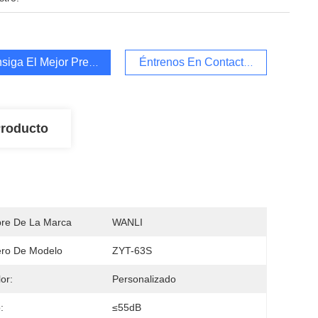
siga El Mejor Precio
Éntrenos En Contacto Con
Producto
re De La Marca
WANLI
ro De Modelo
ZYT-63S
or:
Personalizado
:
≤55dB