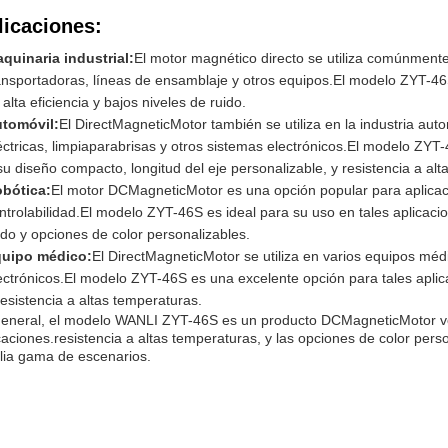
licaciones:
quinaria industrial:
El motor magnético directo se utiliza comúnmente
ansportadoras, líneas de ensamblaje y otros equipos.El modelo ZYT-46
 alta eficiencia y bajos niveles de ruido.
tomóvil:
El DirectMagneticMotor también se utiliza en la industria aut
éctricas, limpiaparabrisas y otros sistemas electrónicos.El modelo ZYT
su diseño compacto, longitud del eje personalizable, y resistencia a al
bótica:
El motor DCMagneticMotor es una opción popular para aplicaci
ntrolabilidad.El modelo ZYT-46S es ideal para su uso en tales aplicacio
ido y opciones de color personalizables.
uipo médico:
El DirectMagneticMotor se utiliza en varios equipos mé
ectrónicos.El modelo ZYT-46S es una excelente opción para tales aplicac
resistencia a altas temperaturas.
eneral, el modelo WANLI ZYT-46S es un producto DCMagneticMotor ver
caciones.resistencia a altas temperaturas, y las opciones de color per
ia gama de escenarios.