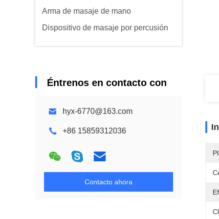
Arma de masaje de mano
Dispositivo de masaje por percusión
Éntrenos en contacto con
hyx-6770@163.com
I
+86 15859312036
Pl
Ce
Contacto ahora
Ef
C