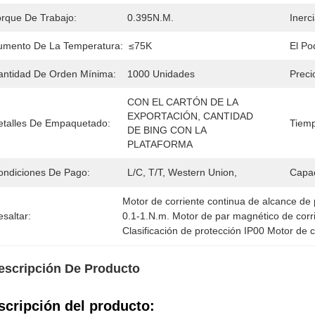
orque De Trabajo:
0.395N.m.
Inerc
umento De La Temperatura:
≤75K
El Po
antidad De Orden Mínima:
1000 Unidades
Preci
CON EL CARTÓN DE LA 
EXPORTACIÓN, CANTIDAD 
etalles De Empaquetado:
Tiemp
DE BING CON LA 
PLATAFORMA
ondiciones De Pago:
L/C, T/T, Western Union, 
Capac
Motor de corriente continua de alcance de
saltar:
0.1-1.N.m. Motor de par magnético de corr
Clasificación de protección IP00 Motor de 
escripción De Producto
scripción del producto: