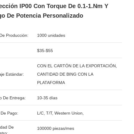
ección IP00 Con Torque De 0.1-1.Nm Y
o De Potencia Personalizado
De Producción:
1000 unidades
$35-$55
CON EL CARTÓN DE LA EXPORTACIÓN,
je Estándar:
CANTIDAD DE BING CON LA
PLATAFORMA
o De Entrega:
10-35 días
 De Pago:
L/C, T/T, Western Union,
idad De
100000 piezas/mes
stro: