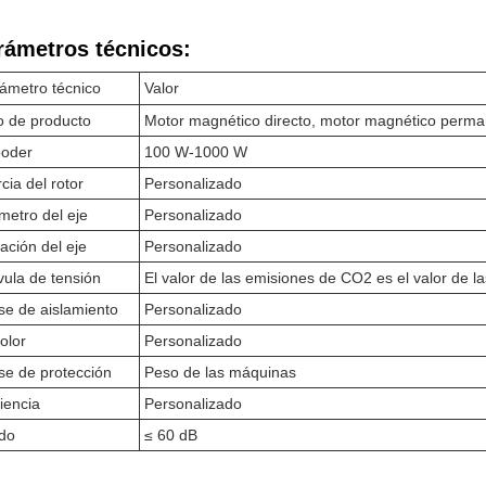
rámetros técnicos:
ámetro técnico
Valor
o de producto
Motor magnético directo, motor magnético perm
poder
100 W-1000 W
rcia del rotor
Personalizado
metro del eje
Personalizado
ación del eje
Personalizado
vula de tensión
El valor de las emisiones de CO2 es el valor de l
se de aislamiento
Personalizado
color
Personalizado
se de protección
Peso de las máquinas
ciencia
Personalizado
do
≤ 60 dB