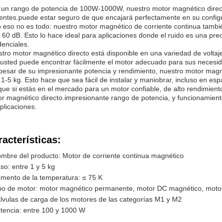
un rango de potencia de 100W-1000W, nuestro motor magnético direct
entes.puede estar seguro de que encajará perfectamente en su configu
 eso no es todo: nuestro motor magnético de corriente continua tambié
 60 dB. Esto lo hace ideal para aplicaciones donde el ruido es una pre
denciales.
tro motor magnético directo está disponible en una variedad de voltaje
usted puede encontrar fácilmente el motor adecuado para sus necesid
pesar de su impresionante potencia y rendimiento, nuestro motor mag
 1-5 kg. Esto hace que sea fácil de instalar y maniobrar, incluso en esp
que si estás en el mercado para un motor confiable, de alto rendimie
r magnético directo.impresionante rango de potencia, y funcionamiento
plicaciones.
racterísticas:
mbre del producto: Motor de corriente continua magnético
so: entre 1 y 5 kg
mento de la temperatura: ≤ 75 K
po de motor: motor magnético permanente, motor DC magnético, motor
lvulas de carga de los motores de las categorías M1 y M2
tencia: entre 100 y 1000 W