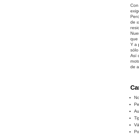
Con 
exig
Pero
de ≤
resi
Nues
que 
Y a 
sólo
Así 
moto
de a
Ca
No
Pe
Au
Ti
Vá
Po