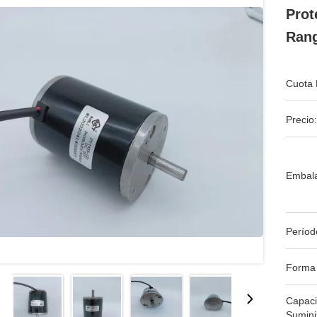
Prot
Rang
Cuota 
Precio:
Embala
Períod
Forma
Capac
Sumini