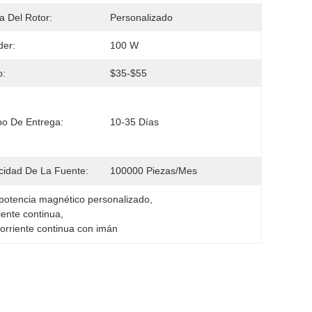
ia Del Rotor:
Personalizado
der:
100 W
o:
$35-$55
o De Entrega:
10-35 Días
idad De La Fuente:
100000 Piezas/mes
 potencia magnético personalizado
, 
iente continua
, 
corriente continua con imán