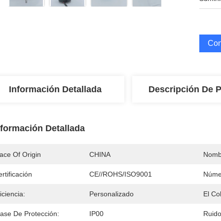
Con
Información Detallada
Descripción De 
nformación Detallada
ace Of Origin
CHINA
Nomb
rtificación
CE//ROHS/ISO9001
Núme
iciencia:
Personalizado
El Col
lase De Protección:
IP00
Ruido