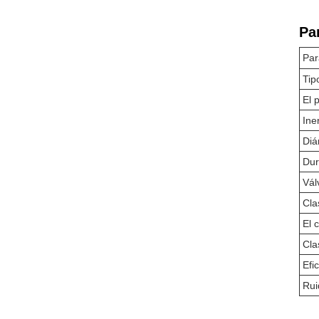
Pa
Par
Tip
El 
Ine
Diá
Dur
Vál
Cla
El 
Cla
Efi
Rui