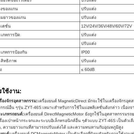
เนอร์ตี้ของโรเตอร์
ปรับแต่ง
างของแกน
ปรับแต่ง
ามยาวของแกน
ปรับแต่ง
เตชั่น
12V/24V/36V/48V/60V/72V
เภทการปิด
ปรับแต่ง
ปรับแต่ง
เภทการป้องกัน
IP00
สิทธิภาพ
ปรับแต่ง
ยง
≤ 60dB
รใช้งาน:
รื่องจักรอุตสาหกรรม:
เครื่องยนต์ MagneticDirect มักจะใช้ในเครื่องจักร
ปกรณ์อื่น ๆรุ่น ZYT-46S เหมาะสําหรับการใช้ในแอพลิเคชั่นดังกล่าว เนื่อง
ะเภทรถยนต์:
เครื่องยนต์ DirectMagneticMotor ยังถูกใช้ในอุตสาหกรรมรถย
รื่องเป่าหน้ากระจกและระบบอิเล็กทรอนิกส์อื่น ๆตัวแบบ ZYT-46S เป็นตัวเลื
ด, ความยาวแกนที่สามารถปรับแต่งได้ และความทนทานกับอุณหภูมิสูง
่นยนต์:
เครื่องยนต์ DCMagneticMotor เป็นตัวเลือกที่นิยมสําหรับการใช้งา