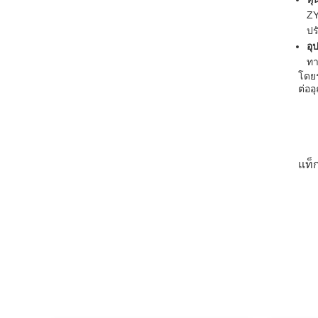
ZY
ปร
อุ
ทา
โดยร
ต่ออ
แท็