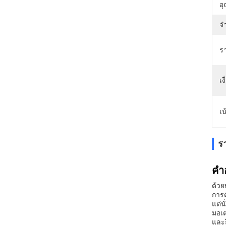
อุ
จำ
ร
เ
เน
ร
คํา
ด้วย
การต
แต่น
มอเต
และถ