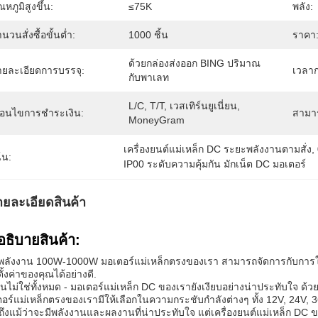
ณหภูมิสูงขึ้น:
≤75K
พลัง:
นวนสั่งซื้อขั้นต่ำ:
1000 ชิ้น
ราคา
ด้วยกล่องส่งออก BING ปริมาณ
ายละเอียดการบรรจุ:
เวลาก
กับพาเลท
L/C, T/T, เวสเทิร์นยูเนี่ยน, 
งื่อนไขการชำระเงิน:
สามา
MoneyGram
เครื่องยนต์แม่เหล็ก DC ระยะพลังงานตามสั่ง
, 
้น:
IP00 ระดับความคุ้มกัน มักเน็ต DC มอเตอร์
ายละเอียดสินค้า
อธิบายสินค้า:
พลังงาน 100W-1000W มอเตอร์แม่เหล็กตรงของเรา สามารถจัดการกับการใช้ง
ั้งค่าของคุณได้อย่างดี.
ั่นไม่ใช่ทั้งหมด - มอเตอร์แม่เหล็ก DC ของเรายังเงียบอย่างน่าประทับใจ ด้วย
อร์แม่เหล็กตรงของเรามีให้เลือกในความกระชับกําลังต่างๆ ทั้ง 12V, 24V,
ึงแม้ว่าจะมีพลังงานและผลงานที่น่าประทับใจ แต่เครื่องยนต์แม่เหล็ก DC 