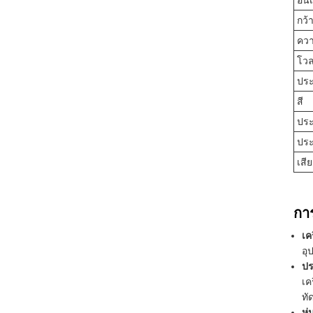
อิน
กว้
คว
โวล
ประ
สี
ประ
ประ
เสี
กา
เค
อุ
ปร
เค
ทั
หุ