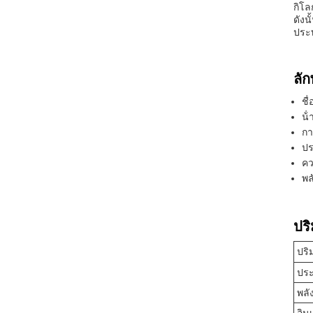
กิโล
ดังน
ประท
ลั
ชื
น้
กา
ปร
คว
พล
ปร
ปริ
ประ
พลั