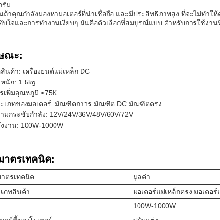
กรัม
ั้นถ้าคุณกําลังมองหามอเตอร์ที่น่าเชื่อถือ และมีประสิทธิภาพสูง ที่จะไม่ทํา
ับใจและการทํางานเงียบๆ มันคือตัวเลือกที่สมบูรณ์แบบ สําหรับการใช้งาน
กษณะ:
่อสินค้า: เครื่องยนต์แม่เหล็ก DC
ําหนัก: 1-5kg
รเพิ่มอุณหภูมิ ≤75K
ะเภทของมอเตอร์: มัณฑิตถาวร มัณฑิต DC มัณฑิตตรง
ามกระชับกําลัง: 12V/24V/36V/48V/60V/72V
ังงาน: 100W-1000W
ิมาตรเทคนิค:
มาตรเทคนิค
มูลค่า
เภทสินค้า
มอเตอร์แม่เหล็กตรง มอเตอร์
ง
100W-1000W