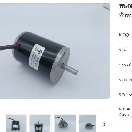
หนดเ
กําห
MOQ:
ราคา:
บรรจุภ
ระยะเว
วิธีกา
ความส
จัดหา: