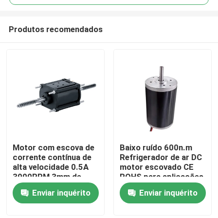
Produtos recomendados
Motor com escova de
Baixo ruído 600n.m
Casa
corrente contínua de
Refrigerador de ar DC
alta velocidade 0.5A
motor escovado CE
3000RPM 3mm de
ROHS para aplicações
Produtos
diâmetro do eixo para
industriais
Enviar inquérito
Enviar inquérito
o mercado B2B
Vídeos