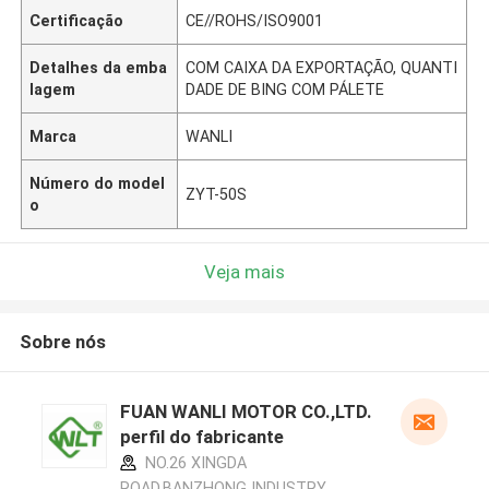
Certificação
CE//ROHS/ISO9001
Detalhes da emba
COM CAIXA DA EXPORTAÇÃO, QUANTI
lagem
DADE DE BING COM PÁLETE
Marca
WANLI
Número do model
ZYT-50S
o
Veja mais
Sobre nós
FUAN WANLI MOTOR CO.,LTD.
perfil do fabricante
NO.26 XINGDA
ROAD,BANZHONG INDUSTRY