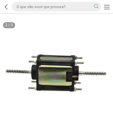
2
/
3