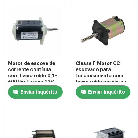
Sobre nós
Excursão da fábrica
Controle da qualidade
Motor de escova de
Classe F Motor CC
corrente contínua
escovado para
com baixo ruído 0,1-
funcionamento com
Contacte-nos
600Nm Torque 12V-
baixo ruído em várias
72V Voltagem
tensões Certificado
Enviar inquérito
Enviar inquérito
Certificado CE
CE/RoHS/ISO9001
Notícia
Peça umas citações
A C.C. escovou o motor