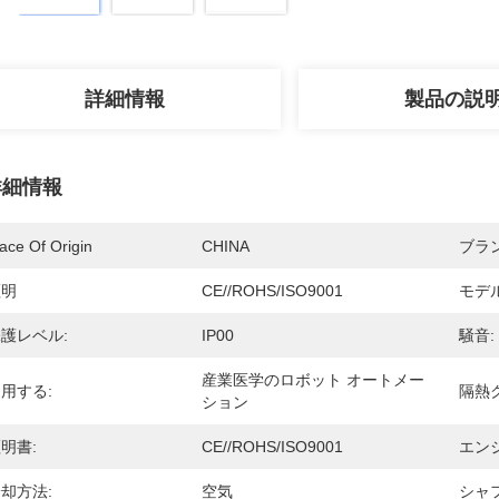
詳細情報
製品の説
詳細情報
ace Of Origin
CHINA
ブラ
証明
CE//ROHS/ISO9001
モデ
護レベル:
IP00
騒音:
産業医学のロボット オートメー
用する:
隔熱
ション
明書:
CE//ROHS/ISO9001
エン
却方法:
空気
シャフ