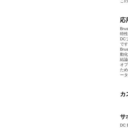
この
応
Br
特性
DC
です
Br
動化
結論
オプ
ため
ータ
カ
サ
DC