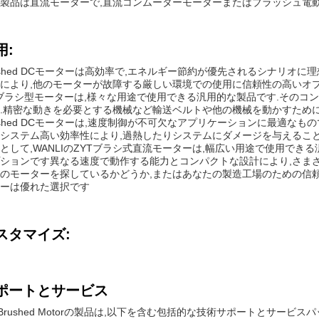
製品は直流モーターで,直流コンムーターモーターまたはブラッシュ電
用:
ushed DCモーターは高効率で,エネルギー節約が優先されるシナリオ
により,他のモーターが故障する厳しい環境での使用に信頼性の高いオプ
ブラシ型モーターは,様々な用途で使用できる汎用的な製品です.そのコ
.精密な動きを必要とする機械など輸送ベルトや他の機械を動かすために
ushed DCモーターは,速度制御が不可欠なアプリケーションに最適なも
システム高い効率性により,過熱したりシステムにダメージを与えること
として,WANLIのZYTブラシ式直流モーターは,幅広い用途で使用で
ションです異なる速度で動作する能力とコンパクトな設計により,さま
のモーターを探しているかどうか,またはあなたの製造工場のための信頼性
ーは優れた選択です
スタマイズ:
ポートとサービス
 Brushed Motorの製品は,以下を含む包括的な技術サポートとサービ