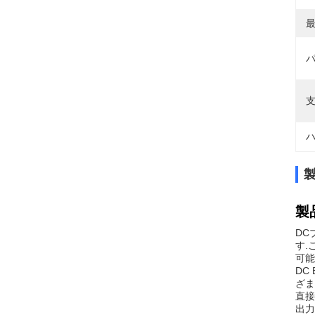
最
パ
支
ハ
製
DC
す.
可能
DC
ざま
直接
出力