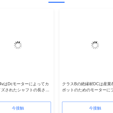
4vはDcモーターによってカ
クラスBの絶縁材DCは産業/
イズされたシャフトの長さに
ボットのためのモーターに
をかけた
かけた
今接触
今接触