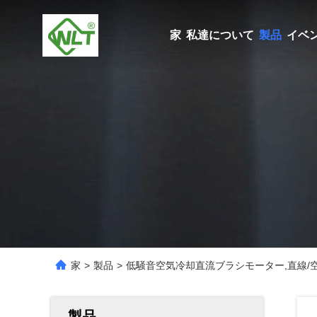
家
私達について
製品
イベ
家
>
製品
>
低騒音空気冷却直流ブラシモーター,直線/空
製品