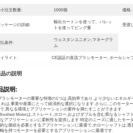
小注文数量:
1000個
価格:
輸出カートンを使って、パレッ
ッケージの詳細:
受渡
トを使ってビング量
ウェスタンユニオン,マネーグラ
払条件:
ム
イライト:
CE認証の直流ブラシモーター
, 
ホールシャフ
製品の説明
品説明:
ブラシモーターの重要な特徴の1つは,高効率であり,より少ないエネル
これは,事業や産業にとって経済的な選択になります.さらに,このモータ
で,異なる環境とアプリケーションの要件を満たすことができます.
 Brushed Motorは,ストレート,ホロー,およびダブルを含む異なる
なアプリケーションに柔軟性を提供します.特定のニーズに適したモー
的な接続を必要とするアプリケーションに最適で,ホローシャフトは,透
軸を持つモーターを必要とするアプリケーションに最適です.