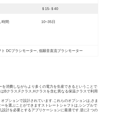
＄15-＄40
し時間:
10~35日
ト DCブラシモーター
, 
低騒音直流ブラシモーター
ギーを消費しながらより多くの電力を生産できるということで
ーはBクラス,Fクラス,Hクラスを含む異なる保温クラスで利用
シャフトオプションで設計されています.これらのオプションは,さま
ターを選ぶことができますストレートシャフトは,シンプルで
孔設計を必要とするアプリケーションに最適です.逆に2 つの