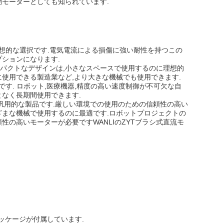
動モーターとしても知られています.
に理想的な選択です.電気電流による損傷に強い耐性を持つこの
ションになります.
ンパクトなデザインは,小さなスペースで使用するのに理想的
使用できる製造業など,より大きな機械でも使用できます.
のです. ロボット,医療機器,精度の高い速度制御が不可欠な自
なく長期間使用できます.
きる汎用的な製品です.厳しい環境での使用のための信頼性の高い
ざまな機械で使用するのに最適です.ロボットプロジェクトの
の高いモーターが必要ですWANLIのZYTブラシ式直流モ
スパッケージが付属しています.