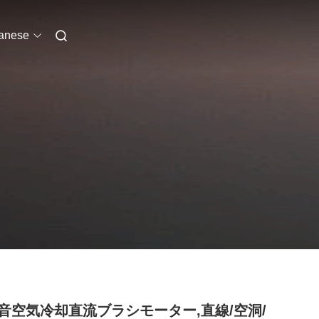
anese
音空気冷却直流ブラシモーター,直線/空洞/