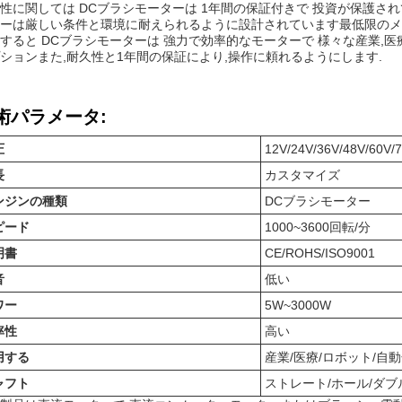
性に関しては DCブラシモーターは 1年間の保証付きで 投資が保護さ
ーは厳しい条件と環境に耐えられるように設計されています最低限のメ
すると DCブラシモーターは 強力で効率的なモーターで 様々な産業,
ションまた,耐久性と1年間の保証により,操作に頼れるようにします.
術パラメータ:
圧
12V/24V/36V/48V/60V/
長
カスタマイズ
ンジンの種類
DCブラシモーター
ピード
1000~3600回転/分
明書
CE/ROHS/ISO9001
音
低い
ワー
5W~3000W
率性
高い
用する
産業/医療/ロボット/自
ャフト
ストレート/ホール/ダブ