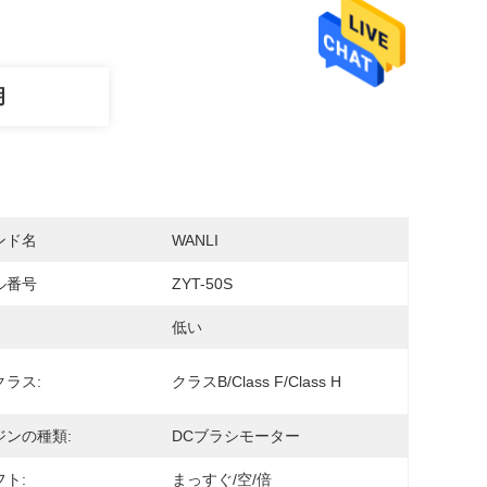
明
ンド名
WANLI
ル番号
ZYT-50S
低い
クラス:
クラスB/Class F/Class H
ジンの種類:
DCブラシモーター
ト:
まっすぐ/空/倍