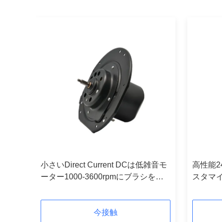
けられ
小さいDirect Current DCは低雑音モ
高性能2
重シ
ーター1000-3600rpmにブラシをか
スタマ
けた
ブラシ
今接触