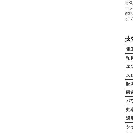
耐久
ータ
総括
オプ
技
電
軸
エ
ス
証
騒
パ
効
適
シ