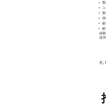
製
ユ
製
保
顧
顧
経験
提供
札: