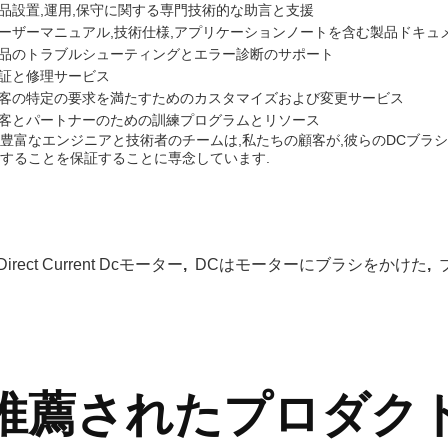
品設置,運用,保守に関する専門技術的な助言と支援
ーザーマニュアル,技術仕様,アプリケーションノートを含む製品ドキュ
品のトラブルシューティングとエラー診断のサポート
証と修理サービス
客の特定の要求を満たすためのカスタマイズおよび変更サービス
客とパートナーのための訓練プログラムとリソース
豊富なエンジニアと技術者のチームは,私たちの顧客が,彼らのDCブラ
することを保証することに専念しています.
Direct Current Dcモーター
,
DCはモーターにブラシをかけた
,
推薦されたプロダク