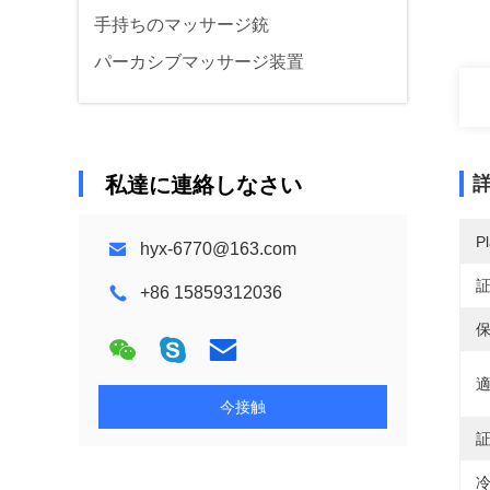
手持ちのマッサージ銃
パーカシブマッサージ装置
私達に連絡しなさい
Pl
hyx-6770@163.com
+86 15859312036
保
適
今接触
証
冷