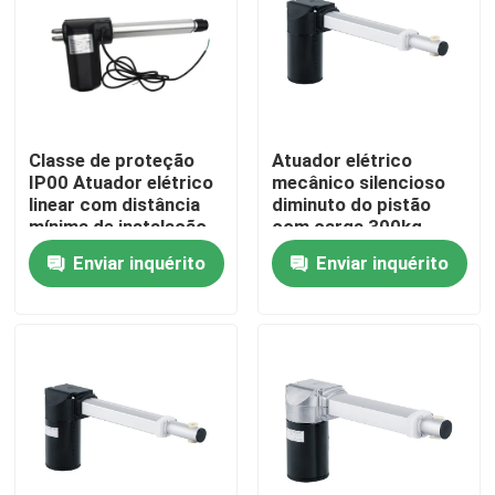
Sobre nós
Excursão da fábrica
Classe de proteção
Atuador elétrico
IP00 Atuador elétrico
mecânico silencioso
Controle da qualidade
linear com distância
diminuto do pistão
mínima de instalação
com carga 300kg
de 200 mm
Enviar inquérito
Enviar inquérito
Contacte-nos
Notícia
Peça umas citações
A C.C. escovou o motor