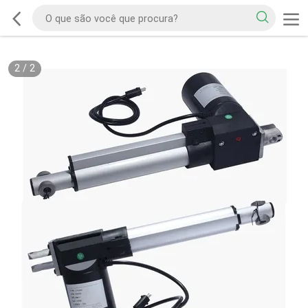
2
/
2