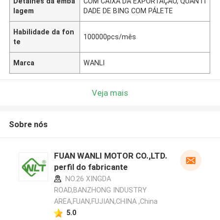
Detalhes da emba
COM CAIXA DA EXPORTAÇÃO, QUANTI
lagem
DADE DE BING COM PÁLETE
Habilidade da fon
100000pcs/mês
te
Marca
WANLI
Veja mais
Sobre nós
FUAN WANLI MOTOR CO.,LTD.
perfil do fabricante
NO.26 XINGDA
ROAD,BANZHONG INDUSTRY
AREA,FUAN,FUJIAN,CHINA ,China
5.0