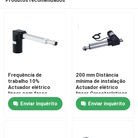
Frequência de
200 mm Distância
trabalho 10%
mínima de instalação
Actuador elétrico
Actuador elétrico
linear com força
linear Características
Casa
máxima de empurrão /
personalizáveis
Enviar inquérito
Enviar inquérito
tração 1000N-3000N
Produtos
Vídeos