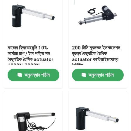
কাজের ফ্রিকোয়েন্সি 10%
200 মিমি ন্যূনতম ইনস্টলেশন
সর্বোচ্চ চাপ / টান শক্তি সহ
দূরত্ব বৈদ্যুতিক রৈখিক
বৈদ্যুতিক রৈখিক actuator
actuator কাস্টমাইজযোগ্য
1000N-3000N
বৈশিষ্ট্য
অনুসন্ধান পাঠান
অনুসন্ধান পাঠান
বাড়ি
পণ্য
ভিডিও