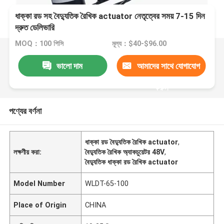
ধাক্কা রড সহ বৈদ্যুতিক রৈখিক actuator নেতৃত্বের সময় 7-15 দিন
দ্রুত ডেলিভারি
MOQ：100 পিসি
মূল্য：$40-$96.00
ভালো দাম
আমাদের সাথে যোগাযোগ
করুন
পণ্যের বর্ণনা
ধাক্কা রড বৈদ্যুতিক রৈখিক actuator
,
লক্ষণীয় করা:
বৈদ্যুতিক রৈখিক অ্যাকচুয়েটর 48V
,
বৈদ্যুতিক ধাক্কা রড রৈখিক actuator
Model Number
WLDT-65-100
Place of Origin
CHINA