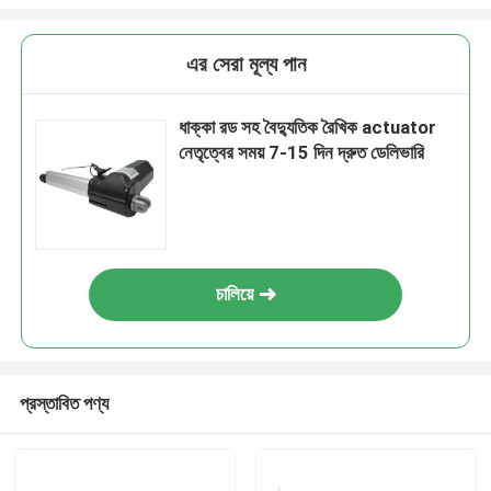
এর সেরা মূল্য পান
ধাক্কা রড সহ বৈদ্যুতিক রৈখিক actuator
নেতৃত্বের সময় 7-15 দিন দ্রুত ডেলিভারি
চালিয়ে
প্রস্তাবিত পণ্য