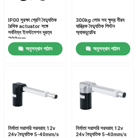
আমাদের সম্পর্কে
IP00 সুরক্ষা শ্রেণি বৈদ্যুতিক
300kg লোড সহ ক্ষুদ্র নীরব
রৈখিক actuator সঙ্গে
যান্ত্রিক বৈদ্যুতিক পিস্টন
সর্বনিম্ন ইনস্টলেশন দূরত্ব
অ্যাকচুয়েটর
কারখানা ভ্রমণ
200mm
অনুসন্ধান পাঠান
অনুসন্ধান পাঠান
মান নিয়ন্ত্রণ
যোগাযোগ করুন
খবর
উদ্ধৃতির জন্য আবেদন
নির্মাতা সরাসরি সরবরাহ 12v
নির্মাতা সরাসরি সরবরাহ 12v
24v বৈদ্যুতিক 5-40mm/s
24v বৈদ্যুতিক 5-40mm/s
ডিসি ব্রাশড মোটর