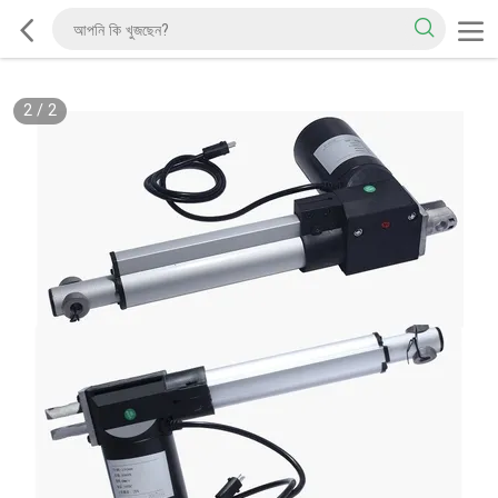
2
/
2