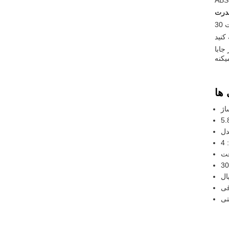
ABS
ات
کنید
جابا
يکنه
اژ
4
ال
قی
تی