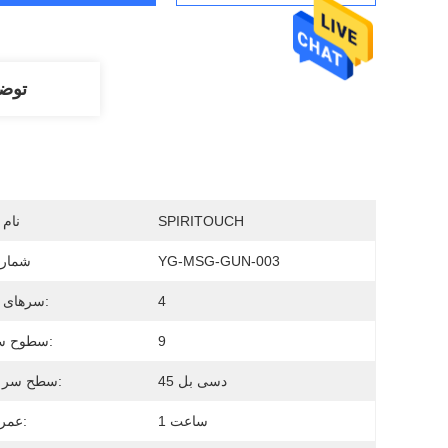
توض
SPIRITOUCH
نام 
YG-MSG-GUN-003
شماره
4
سرهای ماساژ:
9
سطوح سرعت:
45 دسی بل
سطح سر و صدا:
1 ساعت
عمر باتری: