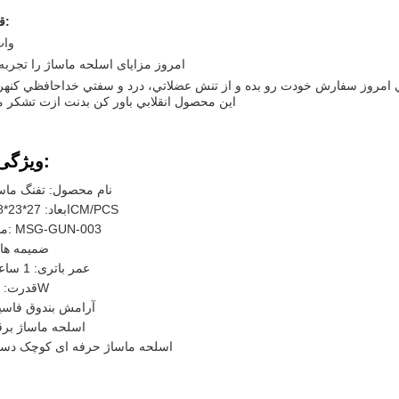
قدرت:
30 و
امروز مزایای اسلحه ماساژ را تجربه 
ي امروز سفارش خودت رو بده و از تنش عضلاتي، درد و سفتي خداحافظي کنهر 
اين محصول انقلابي باور کن بدنت ازت تشکر م
ویژگی ها:
نام محصول: تفنگ ماس
ابعاد: 27*23*5.8CM/PCS
مدل: MSG-GUN-003
ضمیمه ها: 
عمر باتری: 1 ساعت
قدرت: 30W
آرامش بندوق فاسی
اسلحه ماساژ بر
اسلحه ماساژ حرفه ای کوچک دس