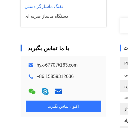
تفنگ ماساژگر دستي
دستگاه ماساژ ضربه ای
ت
با ما تماس بگیرید
Pl
hyx-6770@163.com
ی
+86 15859312036
اکنون تماس بگیرید