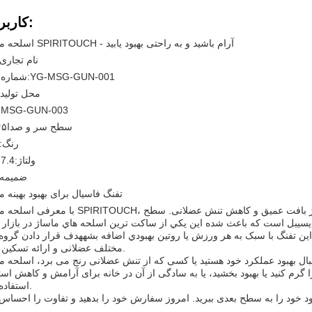
کاربردها:
اسلحه ماساژ SPIRITOUCH - آرام باشید و به راحتی بهبود یابید
نام تجاری:
YG-MSG-GUN-001
شماره مدل:
محل تولید:
MSG-GUN-003
م
سطح سر و صدا
۴۵دب
رنگ:
ولتاژ:
7.4 ولت
ضمیمه 
تفنگ فاسیال برای بهبود بهینه م
با معرفی اسلحه ماساژ SPIRITOUCH، ابزار کامل برای آرامش و بهبود عضلاتموتور 4 ولت برای ماساژ بافت عم
ين تفنگ با سبک به هر ورزش يا روتين بهبودي اضافه بشههدف قرار دادن گروه
مختلف عضلانی و ارائه تسکین بهینه.
بود عملکرد خود هستید یا کسی که از تنش عضلانی رنج می برد، اسلحه ماساژ SPIRITOUCH ر
 گرم کنید یا بهبود بخشید، يا به سادگی از آن در خانه برای آرامش و کاهش ا
استفاده کنید.