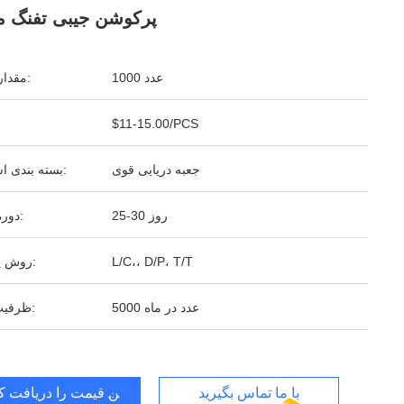
پرکوشن جیبی تفنگ م
1000 عدد
مقدار تولیدی:
$11-15.00/PCS
جعبه دریایی قوی
بسته بندی استاندارد:
25-30 روز
دوره تحویل:
L/C،، D/P، T/T
روش پرداخت:
5000 عدد در ماه
ظرفیت تامین:
با ما تماس بگیرید
بهترین قیمت را دریافت کن