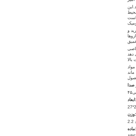
.این
محیط
میک
ید و
عمیق
 خاصی
بالا
نگ ماساژ شما در سال های آینده در
صول
صدا
بی
اد:
27*
زن:
د
ده: