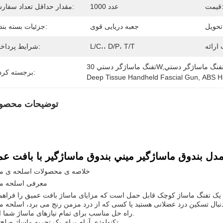
مت:
1000 عدد
مقدار حداقل تعداد سفارش:
جعبه دریایی قوی
جزئیات بسته بندی:
L/C،، D/P، T/T
شرایط پرداخت:
برجسته کردن:
Deep Tissue Handheld Fascial Gun
, 
ABS H
توضیحات محصو
ل بندوق ماساژگير ميني بندوق ماساژگير با بافت عم
خلاصه ی محصولات اسلحه ی ما
معرفی اسلحه ما
ن یک تفنگ ماساژ کوچک قابل حمل است که مزایای ماساژ بافت عمیق را فراه
نبال تسکین درد عضلانی هستید یا کسی که از درد مزمن رنج می برد، اسلحه م
راه حل مناسب برای تمام نیازهای ماساژ شما است.
تکنولوژی آرام برای یک تجربه ماساژ صلح 