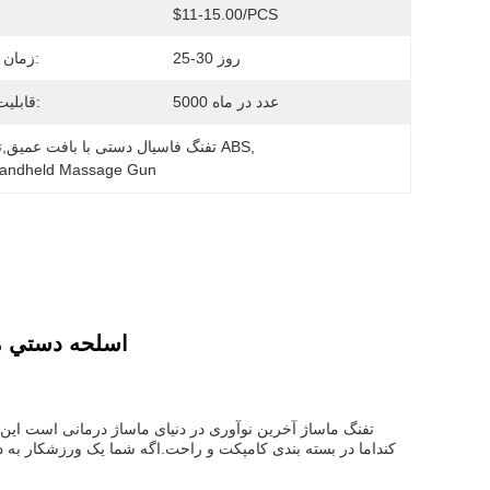
$11-15.00/PCS
قی
25-30 روز
زمان تحویل:
5000 عدد در ماه
قابلیت ارائه:
, 
تفنگ ماساژگر دستي 30W,تفنگ فاسیال دستی با بافت عمیق,تفنگ ماساژگر دستي ABS
andheld Massage Gun
اسلحه دستي مد
تفنگ ماساژ آخرین نوآوری در دنیای ماساژ درمانی است ای
کنداما در بسته بندی کامپکت و راحت.اگه شما یک ورزشکار به د