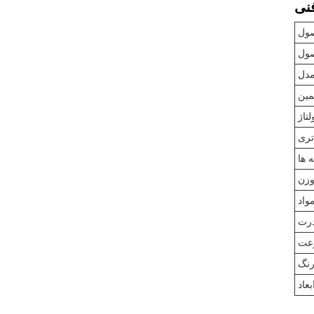
صول
صول
مدل
ین
لتاژ
تری
 ها
زن
واد
رت
عت
نگ
بعاد