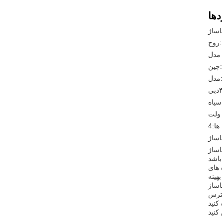
روح
چین
دل:
ی
سیاه
ها:
4
اساژ
یق و کاهش تنش عضلانی. سطح
 های
اه حل
سترس