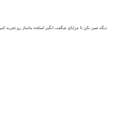
ديگه صبر نکن تا مزاياي شگفت انگيز اسلحه ماساژ رو تجربه کن