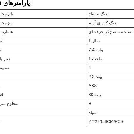
پارامترهای فنی:
تفنگ ماساژ
نام مح
تفنگ گره ي آرام
نوع مح
اسلحه ماساژگر حرفه ای
شماره 
1 سال
تضم
7.4 ولت
و
1 ساعت
عمر با
4
ضمیمه
2.2 پوند
و
ABS
م
30 وات
قد
9
سطوح سر
سیاه
ر
27*23*5.8CM/PCS
ا