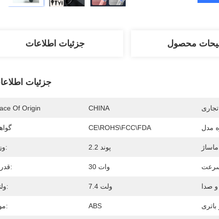
یحات محصول
جزئیات اطلاعات
جزئیات اطلاعا
تجاری
CHINA
ace Of Origin
 مدل
CE\ROHS\FCC\FDA
گواه
2.2 پوند
وزن:
30 وات
قدرت:
7.4 ولت
ولتاژ:
ABS
مواد: