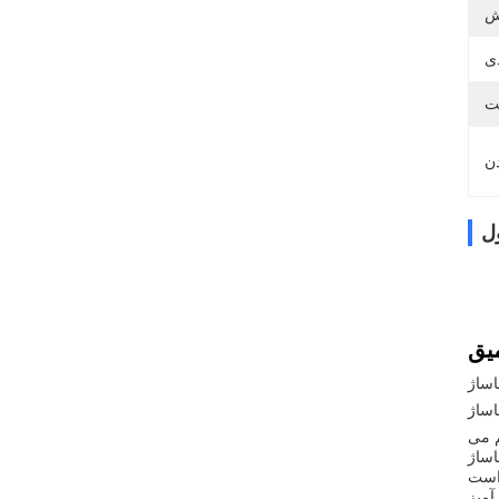
ل
يق
ساژ
ساژ
م می
اساژ
آمیز