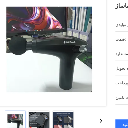
اساژ
قیمت:
ید