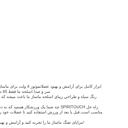
سر و صدا اسلحه ما فقط 45 ديسيبل است که باعث شده اين يکي از ساکت ترين اسلحه هاي ماساژ در بازار باشد
رنگ سياه و طراحي زيباي اسلحه ماساژ ما باعث ميشه که ا
چه شما یک ورزشکار هستید که به دنبال به
مناسب است.قبل یا بعد از ورزش استفاده کنید تا عضلات خود را
مزایای تفنگ ماساژ ما را تجربه کنید و آرامش و بهبود خود را به سطح بعدی ببرید. امروز سفارش خود را بدهید و تفاوت را احساس کنید!