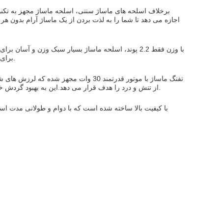
برخلاف اسلحه های ماساژ سنتی، اسلحه ماساژ مجهز به تکنو
اجازه می دهد تا شما را به لذت بردن از یک ماساژ آرام بدون هر
با وزن فقط 2.2 پوند، اسلحه ماساژ بسیار سبک وزن و 
برای مدت طولانی استفاده می شود،بدون ایجاد هیچ گونه فشار بر روی دست ها یا بازوها.
تفنگ ماساژ با موتور قدرتمند 30 وات مج
از تنش و درد را هدف قرار می دهد.این به بهبود گردش خون کمک می کند، گره های عضلانی را آزاد می کند و درد و سفتی را کاهش می دهد.