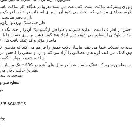
لوژی پیشرفته ساکت است، که باعث می شود تقریبا در هنگام کار ساکت باشد
 گونه صداهای مزاحم، که باعث می شود آن را برای استفاده در خانه یا در یک 
آرام دفتر مناسب است.
طراحی سبک وزن و ارگونو
آسان برای حمل در اطراف است. اندازه فشرده و طراحی ارگونومیک آن را راحت نگه دار
ماساژ مؤثر و قدرتمند بافت های 
هز شده که لرزش های شدید به عضلات شما می دهد، ماساژ بافت عمیق را فراهم می کند که مناطق
ساخته شده با مواد با کیفیت 
تفنگ ماساژ با مواد ABS با کیفیت بالا ساخته شده است که با دوام و طولانی مدت است.مطمئن شوید که تف
بهترین حالت باقی می ماند.
مشخصات مح
سطح سر و 
۴۵د
ابع
23*5.8CM/PCS
و
2.2 پون
ما