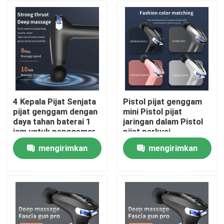
4 Kepala Pijat Senjata
Pistol pijat genggam
pijat genggam dengan
mini Pistol pijat
daya tahan baterai 1
jaringan dalam Pistol
jam untuk penggemar
pijat perkusi
kebugaran
mengirimkan
mengirimkan
Rumah
permintaan
permintaan
Produk
Video