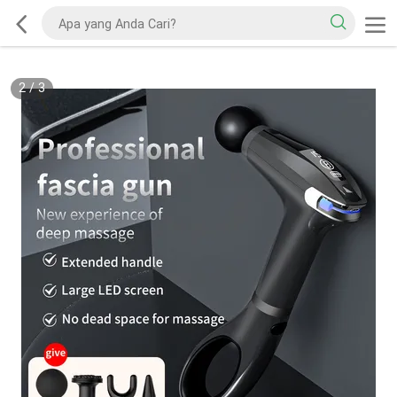
2
/
3