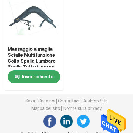
Circa noi
Giro della fabbrica
Massaggio a maglia
Controllo di qualità
Scialle Multifunzione
Collo Spalla Lumbare
Spalla Tutto il corpo
Spina cervicale
Contattici
Invia richiesta
Massaggiatore
Strumento
Notizie
Casa
Circa noi
Contattaci
Desktop Site
Mappa del sito
Norme sulla privacy
Richieda una citazione
La CC ha spazzolato il motore