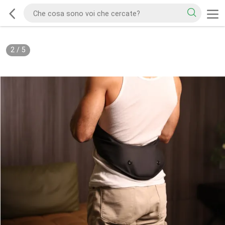
2
/
5