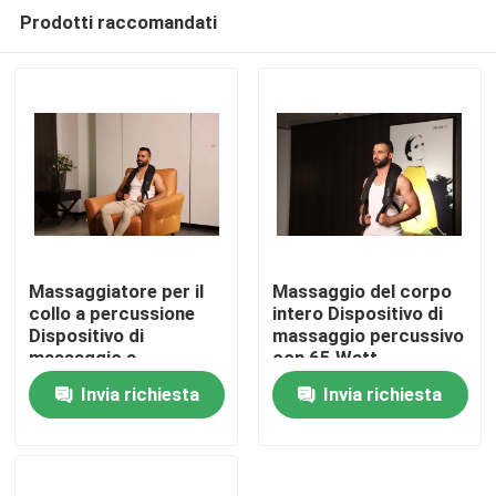
Prodotti raccomandati
Massaggiatore per il
Massaggio del corpo
collo a percussione
intero Dispositivo di
Dispositivo di
massaggio percussivo
Casa
massaggio a
con 65 Watt
percussione con
Invia richiesta
Invia richiesta
funzione di calore
Prodotti
Video