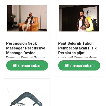
Percussion Neck
Pijat Seluruh Tubuh
Massager Percussive
Pemberontakan Fisik
Massage Device
Peralatan pijat
Dengan Fungsi Panas
perkusif Dengan daya
65W
mengirimkan
mengirimkan
Rumah
permintaan
permintaan
Produk
Video