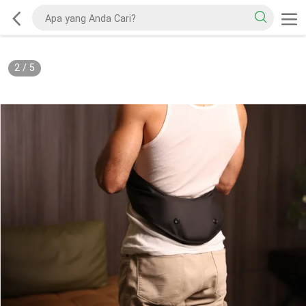
2
/
5