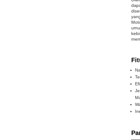
dapa
dise
yang
Moto
umum
kebi
mem
Fit
Na
Te
Ef
Je
Ma
Wa
In
Pa