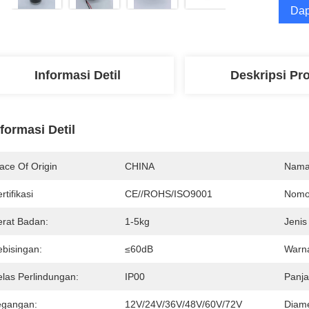
Dap
Informasi Detil
Deskripsi Pr
nformasi Detil
ace Of Origin
CHINA
Nama
rtifikasi
CE//ROHS/ISO9001
Nomo
erat Badan:
1-5kg
Jenis
ebisingan:
≤60dB
Warn
elas Perlindungan:
IP00
Panja
egangan:
12V/24V/36V/48V/60V/72V
Diame