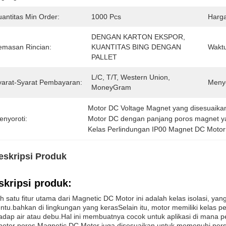
uantitas Min Order:
1000 Pcs
Harga
DENGAN KARTON EKSPOR, 
emasan Rincian:
KUANTITAS BING DENGAN 
Waktu
PALLET
L/C, T/T, Western Union, 
yarat-Syarat Pembayaran:
Meny
MoneyGram
Motor DC Voltage Magnet yang disesuaika
enyoroti:
Motor DC dengan panjang poros magnet y
Kelas Perlindungan IP00 Magnet DC Motor
eskripsi Produk
skripsi produk:
h satu fitur utama dari Magnetic DC Motor ini adalah kelas isolasi, y
entu.bahkan di lingkungan yang kerasSelain itu, motor memiliki kelas pe
adap air atau debu.Hal ini membuatnya cocok untuk aplikasi di mana pe
eter poros Magnetic DC Motor juga disesuaikan untuk memenuhi persya