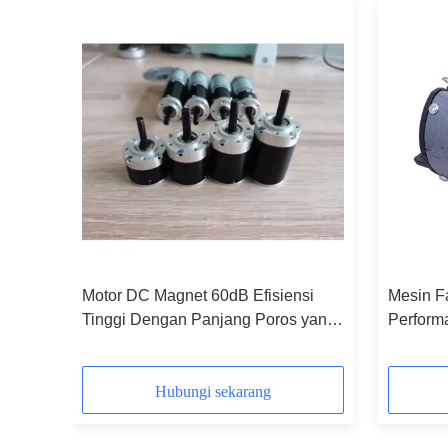
iensi
Motor DC Magnet 60dB Efisiensi
Mesin F
5K
Tinggi Dengan Panjang Poros yang
Perform
Dapat Disesuaikan
Hamme
Hubungi sekarang