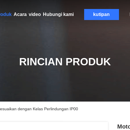
roduk
Acara
video
Hubungi kami
kutipan
RINCIAN PRODUK
esuaikan dengan Kelas Perlindungan IP00
Moto