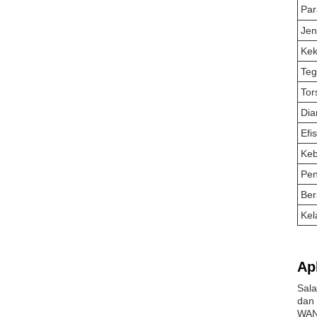
Par
Jen
Kek
Te
Tor
Dia
Efi
Keb
Pen
Ber
Kel
Apl
Sala
dan 
WANL