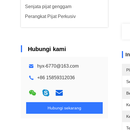
Senjata pijat genggam
Perangkat Pijat Perkusiv
Hubungi kami
I
hyx-6770@163.com
Pl
+86 15859312036
Se
B
K
Hubungi sekarang
K
T