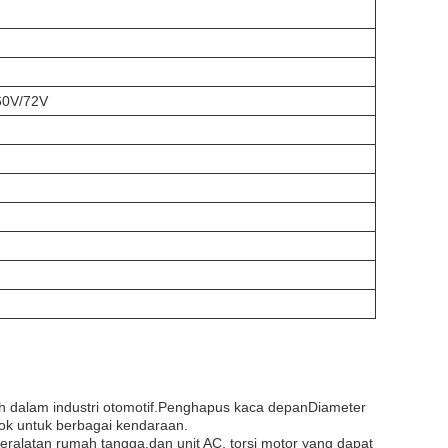
60V/72V
h dalam industri otomotif.Penghapus kaca depanDiameter
ok untuk berbagai kendaraan.
ralatan rumah tangga.dan unit AC. torsi motor yang dapat