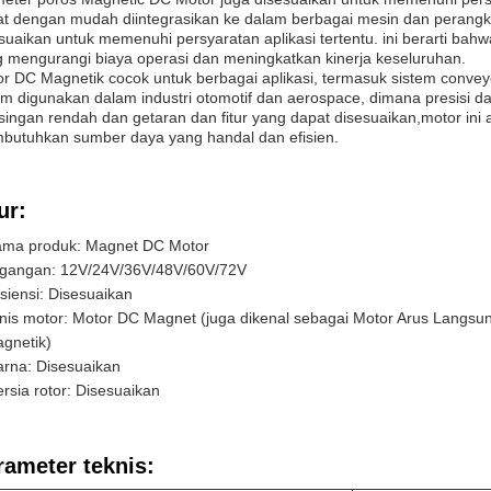
t dengan mudah diintegrasikan ke dalam berbagai mesin dan perangkat.
suaikan untuk memenuhi persyaratan aplikasi tertentu. ini berarti bah
 mengurangi biaya operasi dan meningkatkan kinerja keseluruhan.
r DC Magnetik cocok untuk berbagai aplikasi, termasuk sistem conveyo
 digunakan dalam industri otomotif dan aerospace, dimana presisi dan
singan rendah dan getaran dan fitur yang dapat disesuaikan,motor ini a
butuhkan sumber daya yang handal dan efisien.
ur:
ma produk: Magnet DC Motor
gangan: 12V/24V/36V/48V/60V/72V
isiensi: Disesuaikan
nis motor: Motor DC Magnet (juga dikenal sebagai Motor Arus Langs
gnetik)
rna: Disesuaikan
ersia rotor: Disesuaikan
rameter teknis: