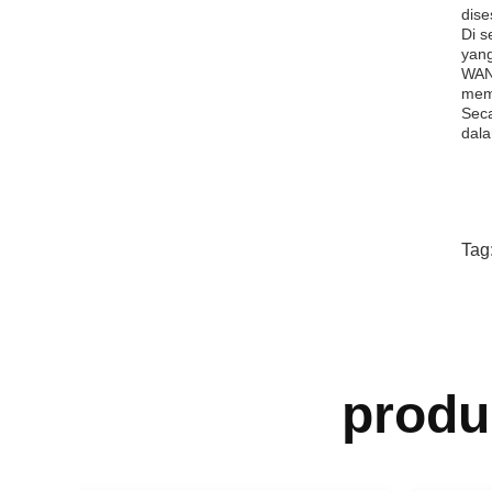
dise
Di s
yang
WANL
memb
Seca
dala
Tag
produ