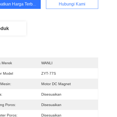
atkan Harga Terbaik
Hubungi Kami
oduk
 Merek
WANLI
r Model
ZYT-77S
 Mesin:
Motor DC Magnet
a:
Disesuaikan
ng Poros:
Disesuaikan
ter Poros:
Disesuaikan