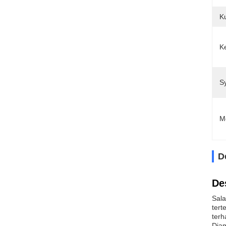
K
K
S
M
D
De
Sala
tert
terh
Diam