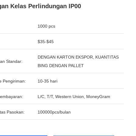
an Kelas Perlindungan IP00
1000 pcs
$35-$45
DENGAN KARTON EKSPOR, KUANTITAS
an Standar:
BING DENGAN PALLET
e Pengiriman:
10-35 hari
Pembayaran:
L/C, T/T, Western Union, MoneyGram
tas Pasokan:
100000pcs/bulan