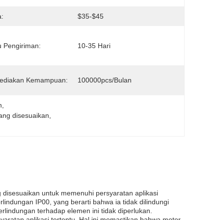
:
$35-$45
 Pengiriman:
10-35 Hari
ediakan Kemampuan:
100000pcs/bulan
n
, 
ang disesuaikan
, 
ang disesuaikan untuk memenuhi persyaratan aplikasi
rlindungan IP00, yang berarti bahwa ia tidak dilindungi
rlindungan terhadap elemen ini tidak diperlukan.
ratan aplikasi tertentu. Hal ini memastikan bahwa motor