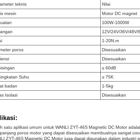
ameter teknis
Nilai
is mesin
Motor DC magnet
uatan
100W-1000W
gangan
12V/24V/36V/48V/
si
1-20N.m
meter poros
Disesuaikan
siensi
Disesuaikan
isingan
≤ 60dB
ingkatan Suhu
≤ 75K
at badan
1-5kg
as Isolasi
Disesuaikan
ikasi:
h satu aplikasi umum untuk WANLI ZYT-46S Magnetic DC Motor adala
panjang poros motor yang dapat disesuaikan membuatnya sangat coc
I ZYT-46S Magnetic DC Motor juga dapat digunakan dalam industri pe