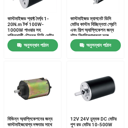
আমাদের সম্পর্কে
কাস্টমাইজড শ্যাফ্ট দৈর্ঘ্য 1-
কাস্টমাইজড ম্যাগনেট ডিসি
20N.m টর্ক 100W-
মোটর কাস্টম বিচ্ছিন্নতা শ্রেণি
1000W পাওয়ার সহ
এবং শিল্প অ্যাপ্লিকেশন জন্য
কারখানা ভ্রমণ
শক্তিশালী চৌম্বক ডিসি মোটর
রটার স্থিতিস্থাপকতা সঙ্গে
অনুসন্ধান পাঠান
অনুসন্ধান পাঠান
মান নিয়ন্ত্রণ
যোগাযোগ করুন
খবর
উদ্ধৃতির জন্য আবেদন
বিভিন্ন অ্যাপ্লিকেশনের জন্য
12V 24V চুম্বক DC মোটর
কাস্টমাইজযোগ্য দক্ষতার সাথে
পুশ রড মোটর 10-500W
ডিসি ব্রাশড মোটর