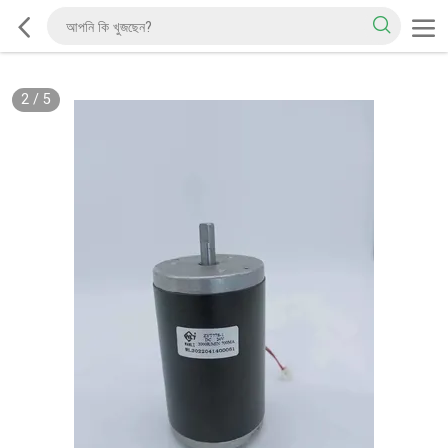
2
/
5