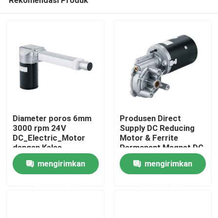
Diameter poros 6mm
Produsen Direct
3000 rpm 24V
Supply DC Reducing
DC_Electric_Motor
Motor & Ferrite
dengan Kelas
Permanent Magnet DC
Rumah
Perlindungan IP54
Motor Dengan CE
mengirimkan
mengirimkan
ROHS
permintaan
permintaan
Produk
Video