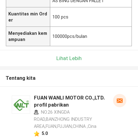
AS BING DENGAN PALLET
Kuantitas min Ord
100 pcs
er
Menyediakan kem
100000pcs/bulan
ampuan
Lihat Lebih
Tentang kita
FUAN WANLI MOTOR CO.,LTD.
profil pabrikan
NO.26 XINGDA
ROAD,BANZHONG INDUSTRY
AREA,FUAN,FUJIAN,CHINA ,Cina
5.0