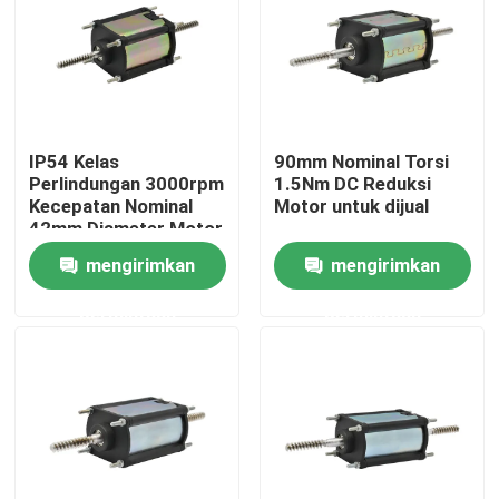
Tentang kami
Tur Pabrik
IP54 Kelas
90mm Nominal Torsi
Perlindungan 3000rpm
1.5Nm DC Reduksi
Kontrol kualitas
Kecepatan Nominal
Motor untuk dijual
42mm Diameter Motor
Arus Langsung
mengirimkan
mengirimkan
Hubungi kami
permintaan
permintaan
Berita
Permintaan Penawaran
Motor DC disikat