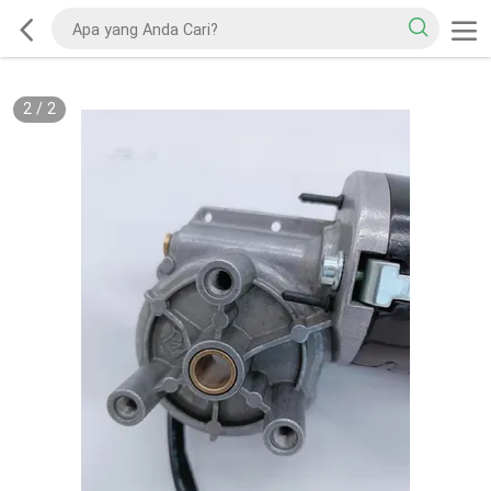
2
/
2