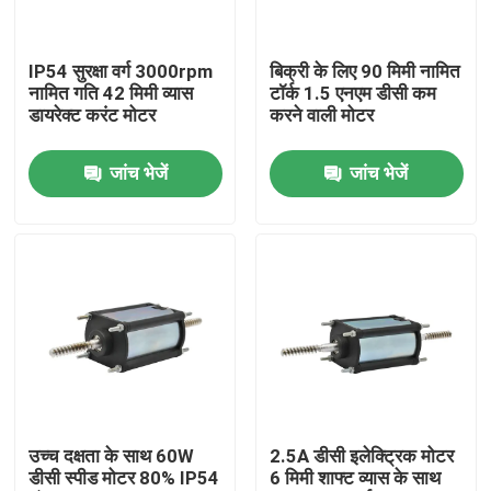
हमारे बारे में
IP54 सुरक्षा वर्ग 3000rpm
बिक्री के लिए 90 मिमी नामित
नामित गति 42 मिमी व्यास
टॉर्क 1.5 एनएम डीसी कम
डायरेक्ट करंट मोटर
करने वाली मोटर
कारखाना भ्रमण
जांच भेजें
जांच भेजें
गुणवत्ता नियंत्रण
संपर्क करें
समाचार
एक उद्धरण का अनुरोध करें
उच्च दक्षता के साथ 60W
2.5A डीसी इलेक्ट्रिक मोटर
डीसी स्पीड मोटर 80% IP54
6 मिमी शाफ्ट व्यास के साथ
डीसी ब्रश मोटर