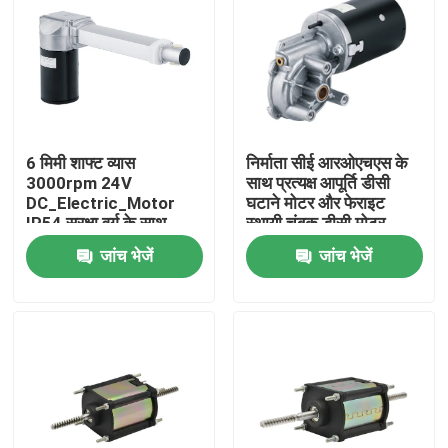
6 मिमी शाफ्ट व्यास
निर्माता सीई आरओएचएस के
3000rpm 24V
साथ प्रत्यक्ष आपूर्ति डीसी
DC_Electric_Motor
घटाने मोटर और फेराइट
IP54 सुरक्षा वर्ग के साथ
स्थायी चुंबक डीसी मोटर
जांच भेजें
जांच भेजें
घर
उत्पादों
वीडियो