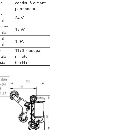
pe
continu à aimant
permanent
ge
24 V
al
ance
17 W
ale
nt
1.0A
al
se
1173 tours par
ale
minute
rsion
6.5 N.m.