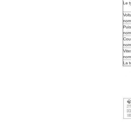
Le t
Volt
nom
Pui
nom
Cou
nom
Vite
nom
La t