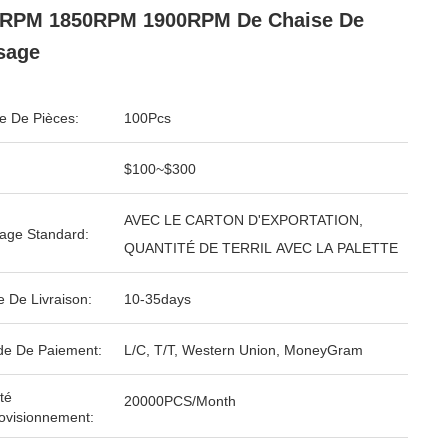
3RPM 1850RPM 1900RPM De Chaise De
sage
 De Pièces:
100Pcs
$100~$300
AVEC LE CARTON D'EXPORTATION,
age Standard:
QUANTITÉ DE TERRIL AVEC LA PALETTE
e De Livraison:
10-35days
e De Paiement:
L/C, T/T, Western Union, MoneyGram
té
20000PCS/Month
ovisionnement: