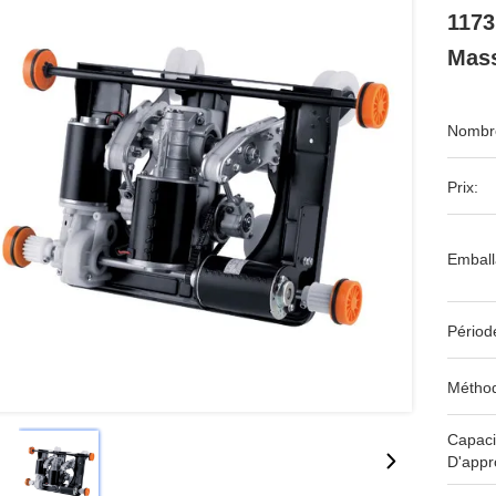
117
Mas
Nombre
Prix:
Emball
Périod
Méthod
Capaci
D'appr