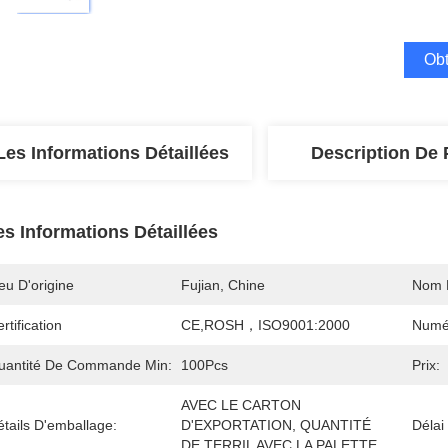
Obt
Les Informations Détaillées
Description De 
es Informations Détaillées
eu D'origine
Fujian, Chine
Nom 
rtification
CE,ROSH，ISO9001:2000
Numé
uantité De Commande Min:
100Pcs
Prix:
AVEC LE CARTON 
tails D'emballage:
D'EXPORTATION, QUANTITÉ 
Délai
DE TERRIL AVEC LA PALETTE