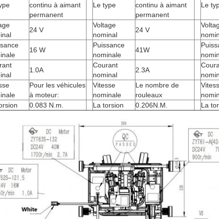
ype
continu à aimant
Le type
continu à aimant
Le ty
permanent
permanent
age
Voltage
Volta
24 V
24 V
inal
nominal
nomin
ssance
Puissance
Puiss
16 W
41W
inale
nominale
nomin
rant
Courant
Coura
1.0A
2.3A
inal
nominal
nomin
sse
Pour les véhicules
Vitesse
Le nombre de
Vites
inale
à moteur:
nominale
rouleaux
nomin
orsion
0.083 N.m.
La torsion
0.206N.M.
La to