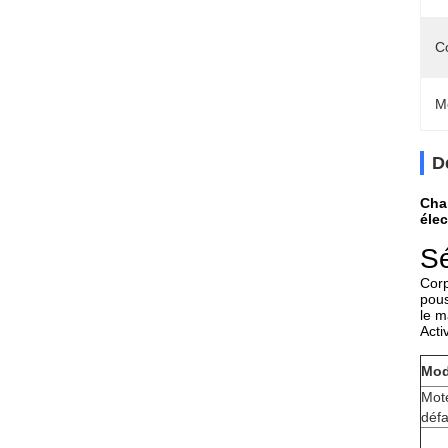
C
M
D
Cha
éle
S
Corp
pous
le m
Acti
Mod
Mot
défa