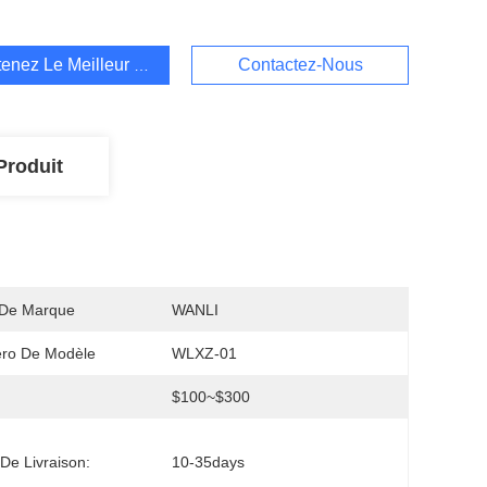
enez Le Meilleur Prix
Contactez-Nous
Produit
De Marque
WANLI
ro De Modèle
WLXZ-01
$100~$300
 De Livraison:
10-35days