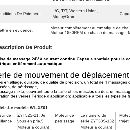
L/C, T/T, Western Union, 
onditions De Paiement:
Capac
MoneyGram
Moteur complètement automatique de cha
ettre en évidence:
Moteur 1850RPM de chaise de massage
, 
escription De Produit
ise de massage 24V à courant continu Capsule spatiale pour le c
ctrique entièrement automatique
érie de mouvement de déplacement
s en alliage, durable, de qualité de précision, un total de 4 massages d
sées, de pétrissage,
assage mixte, couvrant toute la taille et les muscles du dos, un massag
vation des veines.Période d'application: applicable à tous les types de f
èle
:
Le modèle WL-XZ01
eur de
ZYT52S-21. Je
Moteur de
Le numéro de
Moteu
illance
vous en prie.5
pétrissage
série ZYT63S-132
trajet
Moteur à courant
Moteur à courant