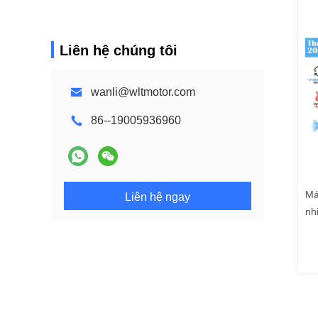
Liên hệ chúng tôi
wanli@wltmotor.com
86--19005936960
Má
Liên hệ ngay
nh