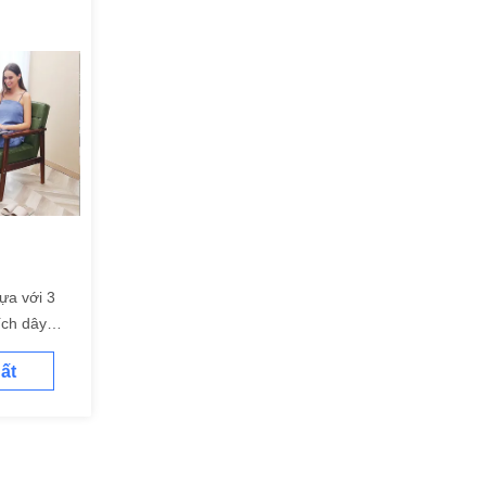
ựa với 3
ích dây
ất