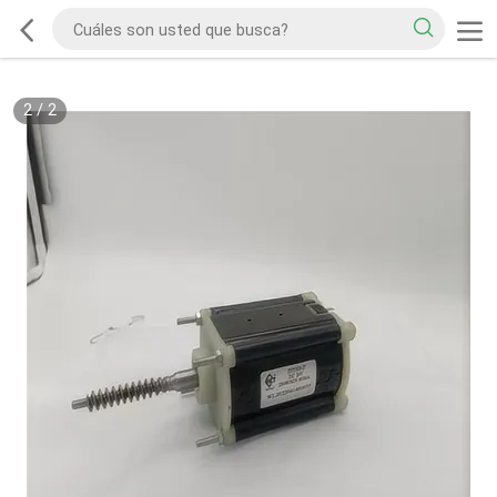
2
/
2