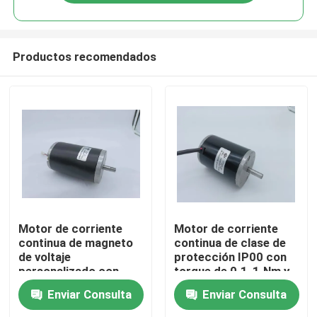
Productos recomendados
Hogar
Motor de corriente
Motor de corriente
continua de magneto
continua de clase de
de voltaje
protección IP00 con
Productos
personalizado con
torque de 0.1-1.Nm y
clase de protección
rango de potencia
Enviar Consulta
Enviar Consulta
IP00
personalizado
Vídeos