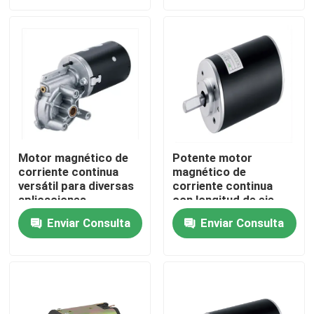
Sobre nosotros
Viaje de la fábrica
Control de calidad
Motor magnético de
Potente motor
corriente continua
magnético de
Éntrenos en contacto con
versátil para diversas
corriente continua
aplicaciones
con longitud de eje
industriales
personalizada 1-
Noticias
Enviar Consulta
Enviar Consulta
20N.m Torque 100W-
1000W Potencia
Pida una cita
DC cepilló el motor