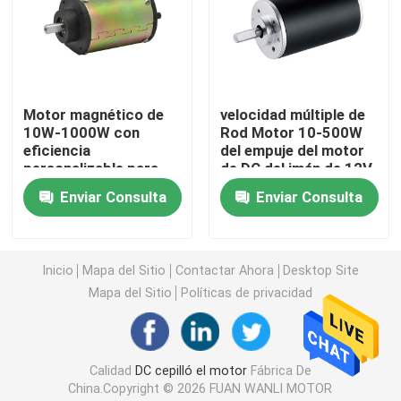
Motor de DC del imán
Motor del engranaje de DC
Motor magnético de
velocidad múltiple de
10W-1000W con
Rod Motor 10-500W
eficiencia
del empuje del motor
actuador linear eléctrico
personalizable para
de DC del imán de 12V
diversas aplicaciones
24V
Enviar Consulta
Enviar Consulta
Motor de reducción de DC
Inicio
Mapa del Sitio
Contactar Ahora
Desktop Site
Motor de amasamiento
Mapa del Sitio
Políticas de privacidad
Motor de la percusión
Calidad
DC cepilló el motor
Fábrica De
Motor de la silla del masaje
China.Copyright © 2026 FUAN WANLI MOTOR