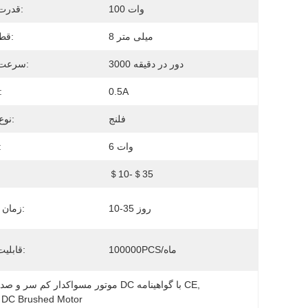
100 وات
قدرت نامی:
8 میلی متر
قطر گره:
3000 دور در دقیقه
سرعت نامی:
0.5A
جریان
فلنج
نوع نصب:
6 وات
قدر
＄10-＄35
قی
10-35 روز
زمان تحویل:
100000PCS/ماه
قابلیت ارائه:
, 
72 ولت موتور برش دار DC,موتور مسواکدار کم سر و صدا,موتور مسواک دار DC با گواهینامه CE
d DC Brushed Motor