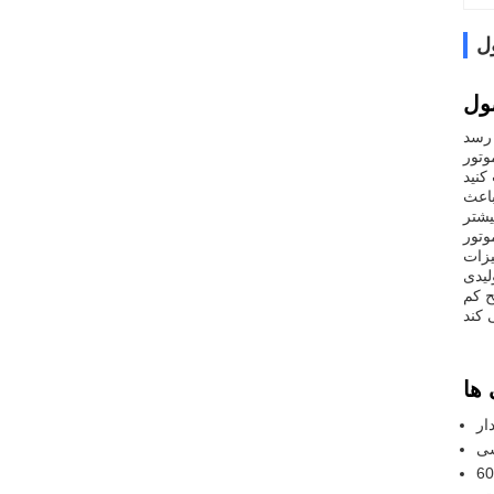
ل
ایی که عملکرد آرام
سترس است. این باعث
 باعث می شود
یزات
ح کم
شی