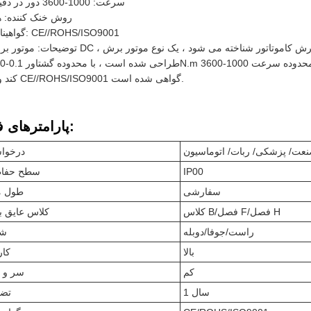
سرعت: 1000-3600 دور در دقیقه
روش خنک کننده: ه
گواهینامه: CE//ROHS/ISO9001
توضیحات: موتور برش DC ، همچنین به عنوان موتور برش کاموتاتور شناخته می شود ، یک نوع موتور برش DC است که برای 
طراحی شده است ، با محدوده گشتاور 0.1-0N.m
کند و با CE//ROHS/ISO9001 گواهی شده است.
پارامترهای فنی:
عت/ پزشکی/ ربات/ اتوماسیون
درخوا
IP00
سطح حفا
سفارشی
طول م
کلاس B/فصل F/فصل H
کلاس عایق ب
راست/جوفا/دوبله
ش
بالا
کار
کم
سر و 
1 سال
تضم