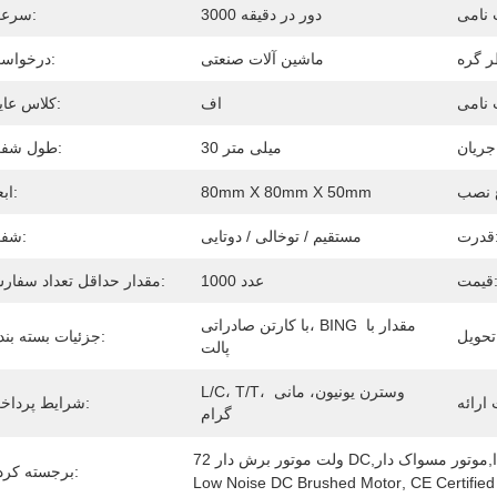
3000 دور در دقیقه
سرعت:
ماشین آلات صنعتی
درخواست:
اف
کلاس عایق:
:
30 میلی متر
طول شفت:
80mm X 80mm X 50mm
ابعاد:
ت:
مستقیم / توخالی / دوتایی
شفت:
مت:
1000 عدد
مقدار حداقل تعداد سفارش:
با کارتن صادراتی، BING مقدار با 
جزئیات بسته بندی:
پالت
L/C، T/T، وسترن یونیون، مانی 
شرایط پرداخت:
گرام
برجسته کردن:
Low Noise DC Brushed Motor
, 
CE Certifie