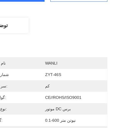
توض
WANLI
نام 
ZYT-46S
شماره
کم
سر و صدا:
CE//ROHS/ISO9001
گواهینامه:
موتور DC برس
نوع موتور:
0.1-600 نیوتن متر
گشتاور: