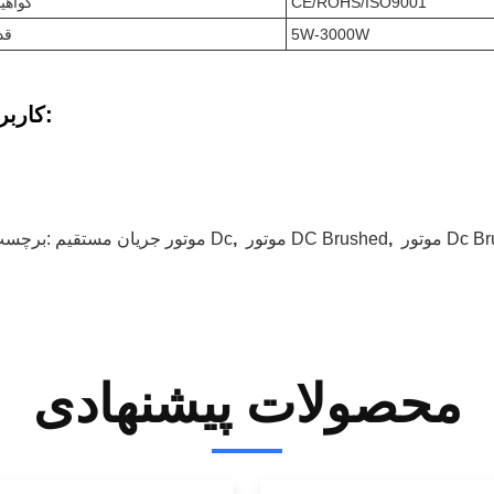
CE/ROHS/ISO9001
گواهین
5W-3000W
قد
کاربردها:
Dc Brush
,
موتور DC Brushed
,
موتور جریان مستقیم Dc
برچسب ها:
محصولات پیشنهادی