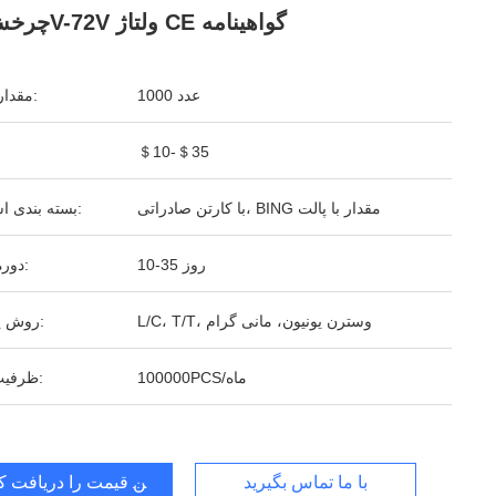
چرخش 12V-72V ولتاژ CE گواهینامه
1000 عدد
مقدار تولیدی:
＄10-＄35
با کارتن صادراتی، BING مقدار با پالت
بسته بندی استاندارد:
10-35 روز
دوره تحویل:
L/C، T/T، وسترن یونیون، مانی گرام
روش پرداخت:
100000PCS/ماه
ظرفیت تامین:
با ما تماس بگیرید
بهترین قیمت را دریافت کن