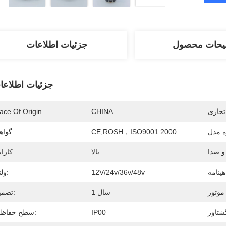
یحات محصول
جزئیات اطلاعات
جزئیات اطلاعا
تجاری
CHINA
ace Of Origin
 مدل
CE,ROSH，ISO9001:2000
گواه
بالا
کارایی:
12V/24v/36v/48v
ولتاژ:
1 سال
تضمین:
IP00
سطح حفاظت: