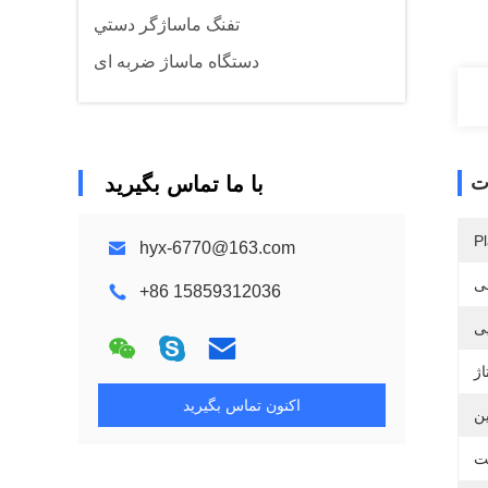
تفنگ ماساژگر دستي
دستگاه ماساژ ضربه ای
ت
با ما تماس بگیرید
Pl
hyx-6770@163.com
ی
+86 15859312036
اکنون تماس بگیرید