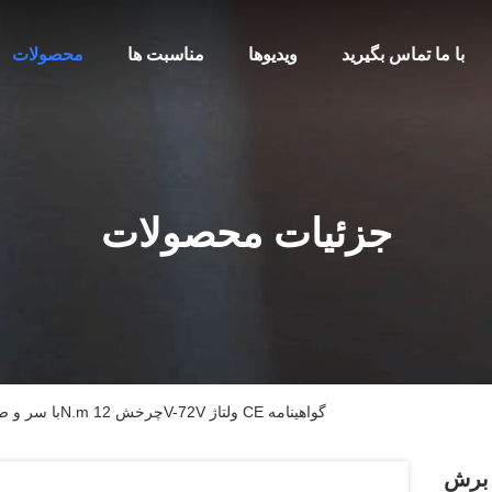
با ما تماس بگیرید
ویدیوها
مناسبت ها
محصولات
جزئیات محصولات
موتور برش DC با سر و صدا کم 0.1-600N.m چرخش 12V-72V ولتاژ CE گواهینامه
صدا کم 0.1-600N.m