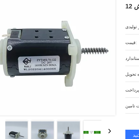
قیمت:
ید