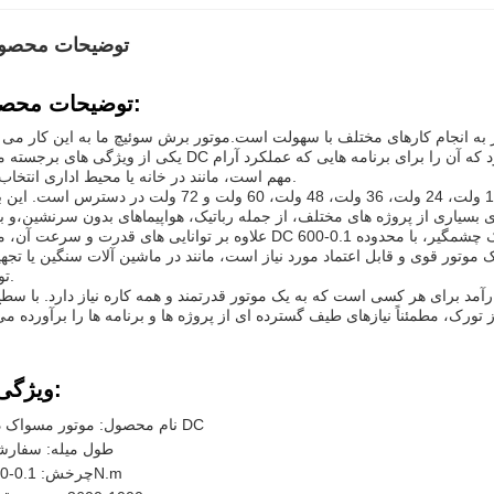
توضیحات محصو
توضیحات محصول:
یکی از ویژگی های برجسته موتور DC برش شده ما، سطح کم سر و صدا آن است. این باعث می شود که آن را برای برنامه ه
مهم است، مانند در خانه یا محیط اداری انتخاب کنید.
موتور برش کاموتاتور ما در طیف وسیعی از ولتاژ ها از جمله 12 ولت، 24 ولت، 36 ولت، 48 ولت، 60 ولت و 72 ولت در د
علاوه بر توانایی های قدرت و سرعت آن، موتور DC برش شده ما همچنین باعث می شود تورک چشمگیر، با محدوده 0.1-600N.m.این
ک موتور قوی و قابل اعتماد مورد نیاز است، مانند در ماشین آلات سنگین یا تجه
تولیدی.
ارآمد برای هر کسی است که به یک موتور قدرتمند و همه کاره نیاز دارد. با سط
ویژگی ها:
نام محصول: موتور مسواک دار DC
طول میله: سفار
چرخش: 0.1-600N.m