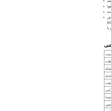
وا
طول میله سفارشی
60 و محدوده سرعت 1000-3600 rpmاین دستگاه با استفاده از یک روش خنک کننده هوا کار می
ست
ظت
یله
ندی
فت
ایی
صدا
ین