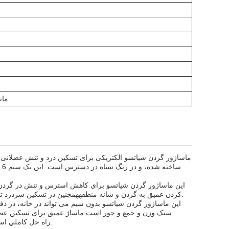
ماس
ماساژور گردن شیاتسو الکتریکی برای تسکین درد و تنش عضلان
این ماساژور گردن شیاتسو برای کاهش استرس و تنش در گردن
کردن عمیق به گردن و شانه منطقههمچنین در تسکین سردرد تنش، سفتی گردن و شانه ها و سایر درد های ناشی از عضلات بیش از حد موثر است.
این ماساژور گردن شیاتسو بدون سیم می تواند در خانه، در د
سبک وزن و جمع و جور است.ماساژ عمیق برای تسکین عضلا
است.ماساژور گردن ميني شياتسو بي سيم SPIRITOUCH YG-BLACK-SNBM راه حل کاملي است.