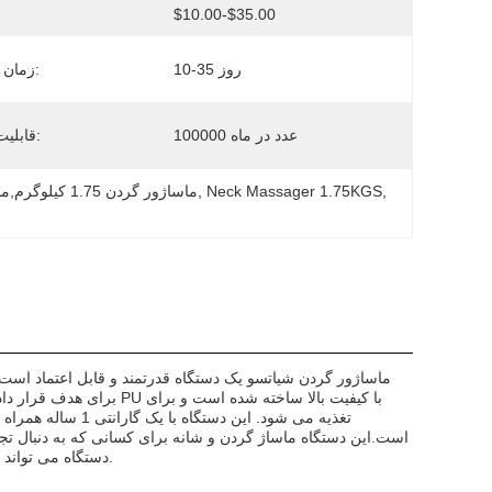
$10.00-$35.00
قی
10-35 روز
زمان تحویل:
100000 عدد در ماه
قابلیت ارائه:
, 
Neck Massager 1.75KGS
, 
ماساژور گردن پوست PU,ماساژور گردن 1.75 کیلوگرم,ماساژور گردن شیاتسو
ماساژور گردن شیاتسو یک دستگاه قدرتمند و قابل اعتماد اس
برای هدف قرار دادن گروه
است.این دستگاه ماساژ گردن و شانه برای کسانی که به دنبال تج
دستگاه می تواند به آرام کردن و آرامش عضلات تنگ کمک کند در حالی که انرژی را بازسازی می کند.