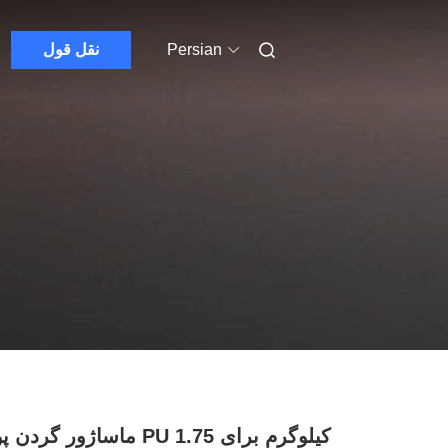
Persian
نقل قول
ماساژور گردن پوست PU 1.75 کیل