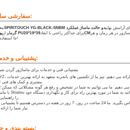
سفارشی سازی:
 آرامش نهایی
دو حالت ماساژ
,
عملکرد
مع
اساژور در هر زمان و هر
39*19*20CM
برای حداکثر راحتی با ابعاد
پوست PU
گرما
و از
جا استفاده کنید!
پشتیبانی و خدمات:
پشتیبانی فنی و خدمات برای ماساژور گردن شی
مشتری و کمک های فنی است.
می دهیم. ما می توانیم به شما در تشخیص و رفع هر گونه مشکلاتی که ممکن
با ماساژور Shiatsu گردن داشته باشید کمک کنیم.تکنسین های آگاه ما همچنین می 
را راهنمایی کنند..
اگر سوالی در مورد ماساژور گردن شیاتسو دارید، لطفاً با ما تماس بگیرید. ما 24 ساعت در روز، 7 روز در هفته در دسترس هستیم تا 
نیاز شما را ارائه دهیم.
بسته بندی و حمل: