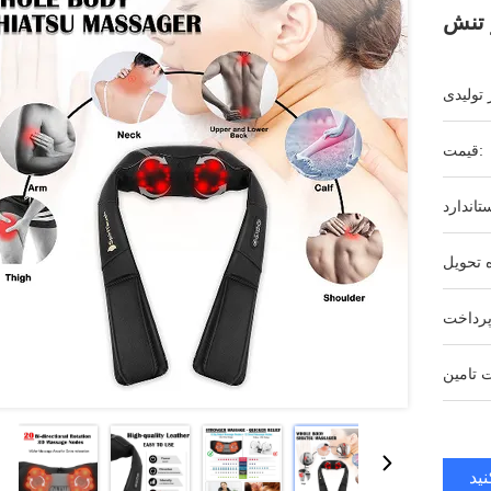
تنش
قیمت:
ید