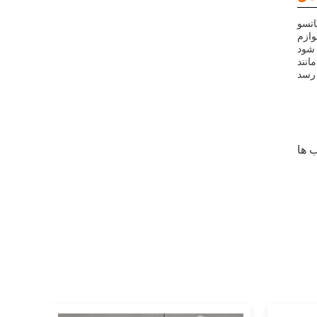
اتسو
وازم
 کنیم