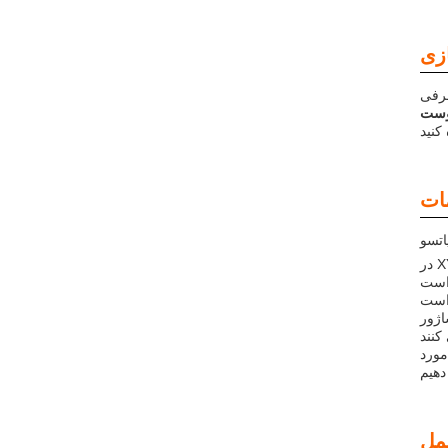
رفی
اتسو
در XYZ، ما پشتیبانی فنی و خدمات را برای ماساژور گردن شیاتسو ارائه می دهیم. تیم ما از تکنسین های باتجربه متعهد به ارائه بهترین خدمات
 است
توانند به شما در مورد بهترین راه برای کار و نگهداری دستگاه خود
پشتیبانی مورد