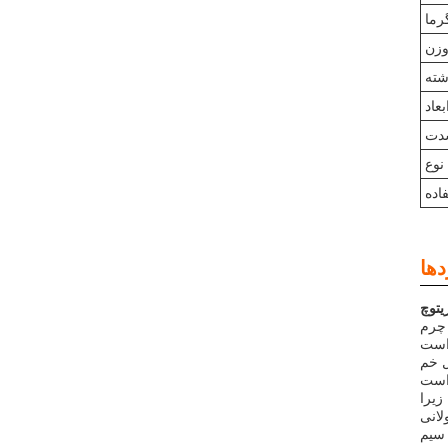
رما
زن
ته
بعاد
دت
نوع
اده
یم 6 فوت طول
ل خم
زیرا
لانی