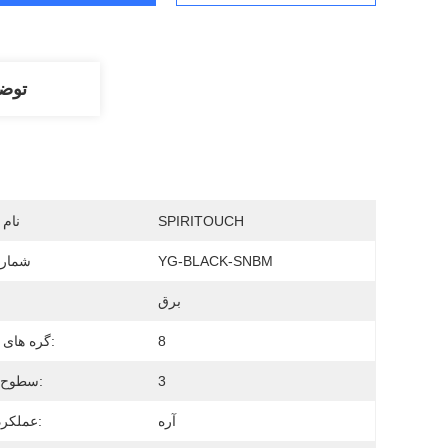
توض
SPIRITOUCH
نام 
YG-BLACK-SNBM
شماره
برق
8
گره های ماساژ:
3
سطوح شدت:
آره
عملکرد گرما: