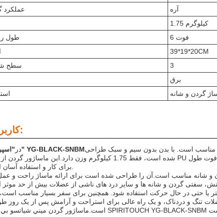
آره
عملکرد گ
1.75 کیلوگرم
و
6 فوت
طول رش
39*19*20CM
ا
3
سطح ش
برق
اژ گردن و شانه
استف
کاربردها:
ی مناسب است. با بدن بدون سیم و سبک طراحی
"اسپریتوچ" YG-BLACK-SNBM
در
شده است، فقط 1.75 کیلوگرم وزن دارد.اين ماساژور گردن از چرم PU ساخته شده، و در رنگ سیاه در دسترس است. این یک س
برای کار و استفاده آسان است.
 و شانه مناسب است.آن را طراحی شده است برای ارائه ماساژ راحت و عم
فتر یا حتی در حال حرکت استفاده شود. همچنین برای سفر بسیار مناسب است، 
ت تنگ و دردناک، و یک راه عالی برای استراحت و آرامش پس از یک روز طو