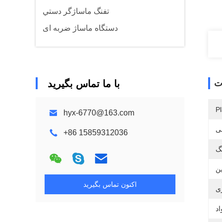
تفنگ ماساژگر دستي
دستگاه ماساژ ضربه ای
ت
با ما تماس بگیرید
Pl
hyx-6770@163.com
ی
+86 15859312036
اکنون تماس بگیرید