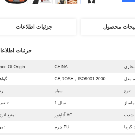
یحات محصول
جزئیات اطلاعات
جزئیات اطلاعا
تجاری
CHINA
ace Of Origin
 مدل
CE,ROSH，ISO9001:2000
گواه
نوع:
سیاه
رنگ:
1 سال
تضمین:
آداپتور AC
منبع انرژی:
چرم PU
مواد: