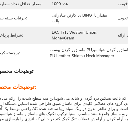
مت:
1000 عدد
مقدار حداقل تعداد سفارش:
با کارتن صادراتی، BING مقدار با 
جزئیات بسته بندی:
پالت
L/C، T/T، Western Union، 
شرایط پرداخت:
MoneyGram
برجسته کردن:
PU Leather Shiatsu Neck Massager
توضیحات محصو
توضیحات محصول:
ت که باعث تسکین درد گردن و شانه می شود.این سه سطح شدت را ارائه می د
 های عضلانی کلیدی برای ماساژ عمیق طراحی شده استاین دستگاه از چرم PU با کیفیت بالا ساخته شده است 
راحتی توسط یک آداپتور AC تغذیه می شود. این دستگاه با یک گارانتی 1 ساله همراه است و برای ظاهر مدرن د
ربه ماساژ جامع هستند مناسب استبا ترکیب تکنیک های ماساژ و ماساژ شیاتسو،