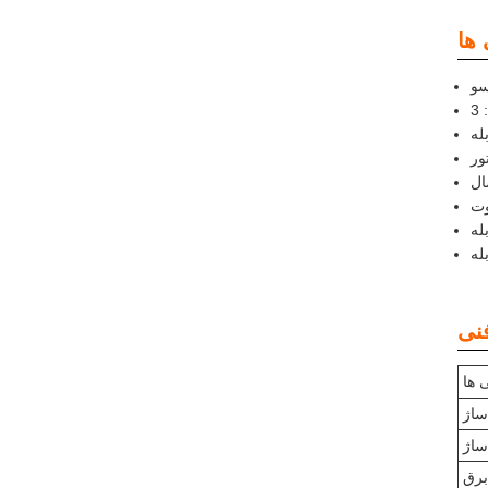
سو
3
له
له
له
 ها
اژ
ساژ
برق