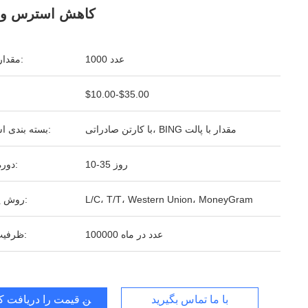
کاهش استرس و 
1000 عدد
مقدار تولیدی:
$10.00-$35.00
با کارتن صادراتی، BING مقدار با پالت
بسته بندی استاندارد:
10-35 روز
دوره تحویل:
L/C، T/T، Western Union، MoneyGram
روش پرداخت:
100000 عدد در ماه
ظرفیت تامین:
با ما تماس بگیرید
بهترین قیمت را دریافت کن