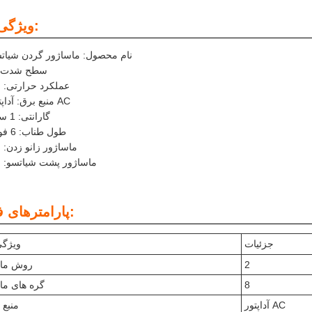
ویژگی ها:
نام محصول: ماساژور گردن شیات
سطح شدت: 
عملکرد حرارتی: ب
منبع برق: آداپتور AC
گارانتی: 1 سال
طول طناب: 6 فوت
ماساژور زانو زدن: ب
ماساژور پشت شیاتسو: ب
پارامترهای فنی:
جزئیات
ویژگی
2
روش ماس
8
گره های ما
آداپتور AC
منبع 