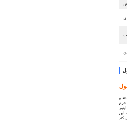
ل
هد و
و برای
ر رنگ سیاه زیبا ساخته شده
 این