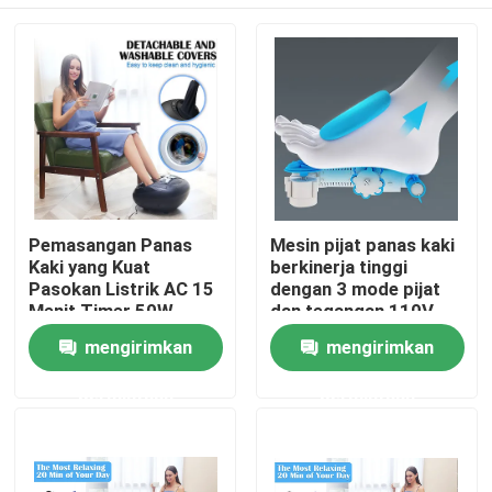
Pemasangan Panas
Mesin pijat panas kaki
Kaki yang Kuat
berkinerja tinggi
Pasokan Listrik AC 15
dengan 3 mode pijat
Menit Timer 50W
dan tegangan 110V-
Konsumsi Daya
240V
Rumah
mengirimkan
mengirimkan
permintaan
permintaan
Produk
Video