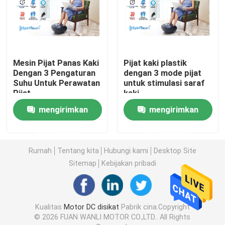
Tentang kami
Tur Pabrik
Mesin Pijat Panas Kaki
Pijat kaki plastik
Dengan 3 Pengaturan
dengan 3 mode pijat
Suhu Untuk Perawatan
untuk stimulasi saraf
Kontrol kualitas
Pijat
kaki
mengirimkan
mengirimkan
Hubungi kami
permintaan
permintaan
Rumah
Tentang kita
Hubungi kami
Desktop Site
Berita
Sitemap
Kebijakan pribadi
Permintaan Penawaran
Kualitas
Motor DC disikat
Pabrik cina.Copyright
© 2026 FUAN WANLI MOTOR CO.,LTD.. All Rights
Motor DC disikat