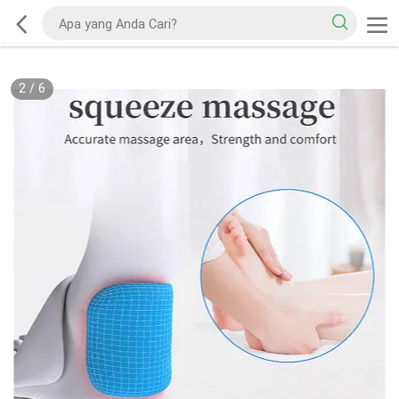
2
/
6