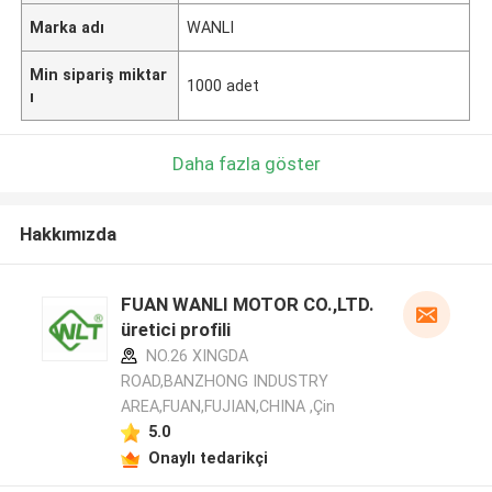
Marka adı
WANLI
Min sipariş miktar
1000 adet
ı
Daha fazla göster
Hakkımızda
FUAN WANLI MOTOR CO.,LTD.
üretici profili
NO.26 XINGDA
ROAD,BANZHONG INDUSTRY
AREA,FUAN,FUJIAN,CHINA ,Çin
5.0
Onaylı tedarikçi