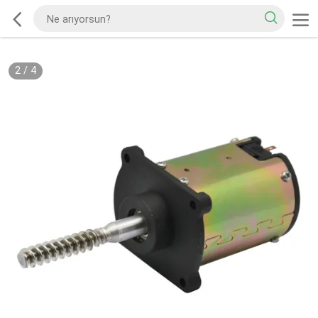
2
/
4