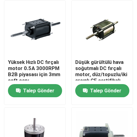
Yüksek Hızlı DC fırçalı
Düşük gürültülü hava
motor 0.5A 3000RPM
soğutmalı DC fırçalı
B2B piyasası için 3mm
motor, düz/topuzlu/iki
şaft çapı
arşınlı CE sertifikalı
Talep Gönder
Talep Gönder
Ev
Ürünler
videolar