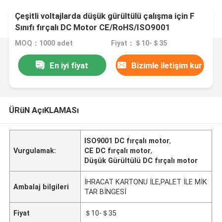
Çeşitli voltajlarda düşük gürültülü çalışma için F
Sınıfı fırçalı DC Motor CE/RoHS/ISO9001
sertifikalı
MOQ：1000 adet
Fiyat：＄10-＄35
En iyi fiyat
Bizimle iletişim kur
ÜRüN AçıKLAMASı
ISO9001 DC fırçalı motor
,
Vurgulamak:
CE DC fırçalı motor
,
Düşük Gürültülü DC fırçalı motor
İHRACAT KARTONU İLE,PALET İLE MİK
Ambalaj bilgileri
TAR BİNGESİ
Fiyat
＄10-＄35