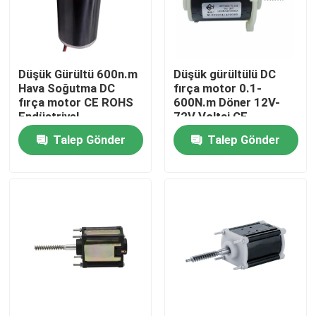
Hakkımızda
Düşük Gürültü 600n.m
Düşük gürültülü DC
Fabrika turu
Hava Soğutma DC
fırça motor 0.1-
fırça motor CE ROHS
600N.m Döner 12V-
Endüstriyel
72V Voltaj CE
Kalite kontrol
Uygulamalar için
sertifikalı
Talep Gönder
Talep Gönder
Bize Ulaşın
Haberler
Bir teklif isteği
DC fırçalanmış motor