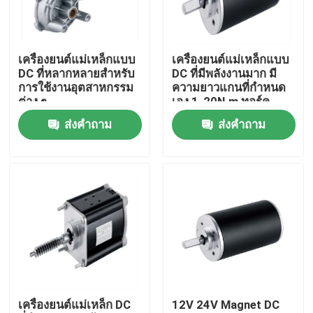
เกี่ยวกับเรา
เครื่องยนต์แม่เหล็กแบบ
เครื่องยนต์แม่เหล็กแบบ
DC ที่หลากหลายสําหรับ
DC ที่มีพลังงานมาก มี
ทัวร์โรงงาน
การใช้งานอุตสาหกรรม
ความยาวแกนที่กําหนด
ต่าง ๆ
เอง 1-20N.m ทอร์ค
100W-1000W พลังงาน
ส่งคำถาม
ส่งคำถาม
ควบคุมคุณภาพ
ติดต่อเรา
ข่าว
ขอใบเสนอราคา
เครื่องยนต์แม่เหล็ก DC
12V 24V Magnet DC
มอเตอร์ DC แบบแปรงถ่าน