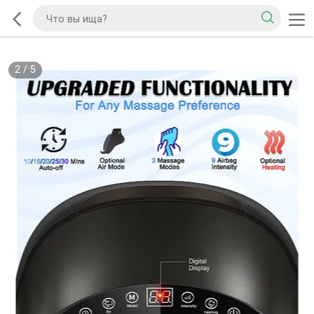
2
/
5