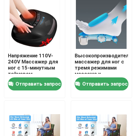
Напряжение 110V-
Высокопроизводительн
240V Массажер для
массажер для ног с
ног с 15-минутным
тремя режимами
таймером
массажа и
напряжением 110V-
Отправить запрос
Отправить запрос
240V
Дом
Продукты
Видео