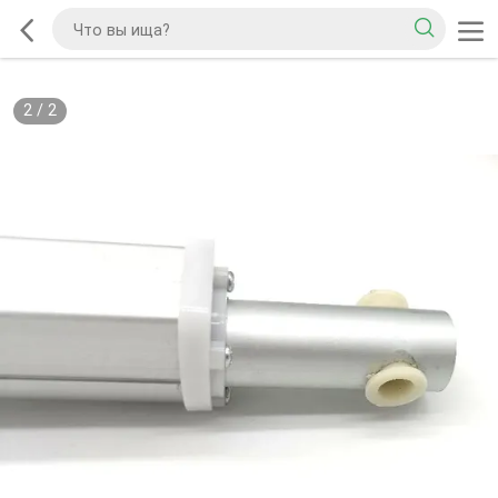
2
/
2