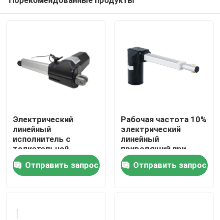
Электрический
Рабочая частота 10%
линейный
электрический
исполнитель с
линейный
толкательной
приводящий при
Дом
палочкой Время
максимальной силе
Отправить запрос
Отправить запрос
поставки 7-15 дней
толчка / тяги 1000N-
Быстрая доставка
3000N
Продукты
Видео