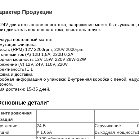
арактер Продукции
 24V двигатель постоянного тока, напряжение может быть указано,
ит двигатель постоянного тока, двигатель толчок
уктура постоянный магнит
мутация счищена.
рость (RPM) 12V 2200rpm, 220V 2000rpm
оянный ток (А) 12В 1,5А, 220В 0,2А
одная мощность 12V 15W, 220V 28W-32W
ряжение (V) 12V, 24V, 110V, 220V
ективность IE 1
овка и доставка
робная информация о упаковке: Внутренняя коробка с пеной, наруж
доном.
мя доставки: 15-35 дней.
Основные детали"
ентировочная
рация
ряжение
24 В
Скручивание
ущий
¥ 1,66A
Выходная мощность
1700 оборотов в минуту +