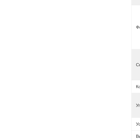
Ф
С
К
У
У
В