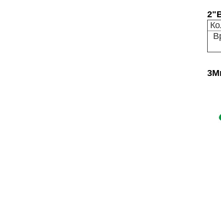
2"
Ко
В
3М