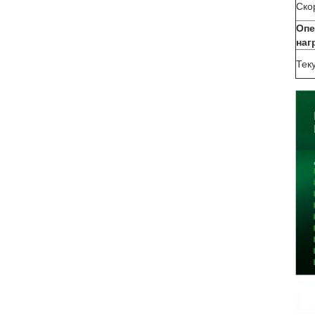
Ско
Опе
наг
Тек