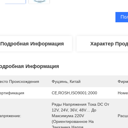
По
Подробная Информация
Характер Про
одробная Информация
есто Происхождения
Фуцзянь, Китай
Фирм
ертификация
CE,ROSH,ISO9001:2000
Номе
Ряды Напряжения Тока DC От 
12V, 24V, 36V, 48V… До 
апряжение:
Максимума 220V 
Расш
(ориентированное На 
Заказчика Напря