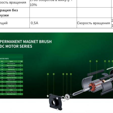
рость вращения
10%
рация без
рузки
ущий
️ 0,5A
Скорость вращения