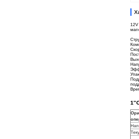
Х
12V
магн
Стр
Ком
Ско
Пост
Вых
Нап
Эфф
Упак
Под
под
Вре
1"
Ори
опе
Нап
Тек