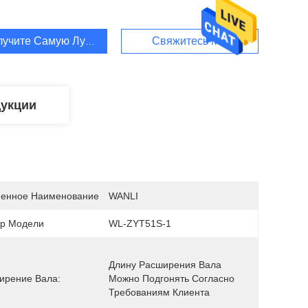
лучите Самую Лучшую Цену
Свяжитесь Мы
дукции
енное Наименование
WANLI
р Модели
WL-ZYT51S-1
Длину Расширения Вала 
ирение Вала:
Можно Подгонять Согласно 
Требованиям Клиента