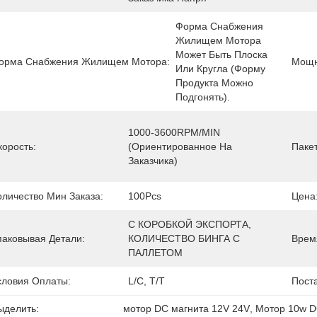
Форма Снабжения 
Жилищем Мотора 
Может Быть Плоска 
орма Снабжения Жилищем Мотора:
Мощн
Или Кругла (форму 
Продукта Можно 
Подгонять).
1000-3600RPM/MIN 
корость:
(ориентированное На 
Пакет
Заказчика)
оличество Мин Заказа:
100Pcs
Цена
С КОРОБКОЙ ЭКСПОРТА, 
паковывая Детали:
КОЛИЧЕСТВО БИНГА С 
Врем
ПАЛЛЕТОМ
словия Оплаты:
L/C, T/T
Пост
ыделить:
мотор DC магнита 12V 24V
, 
Мотор 10w D