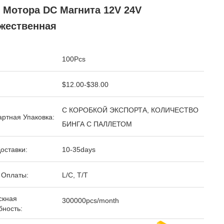
 Мотора DC Магнита 12V 24V
жественная
100Pcs
$12.00-$38.00
С КОРОБКОЙ ЭКСПОРТА, КОЛИЧЕСТВО
ртная Упаковка:
БИНГА С ПАЛЛЕТОМ
оставки:
10-35days
 Оплаты:
L/C, T/T
скная
300000pcs/month
бность: