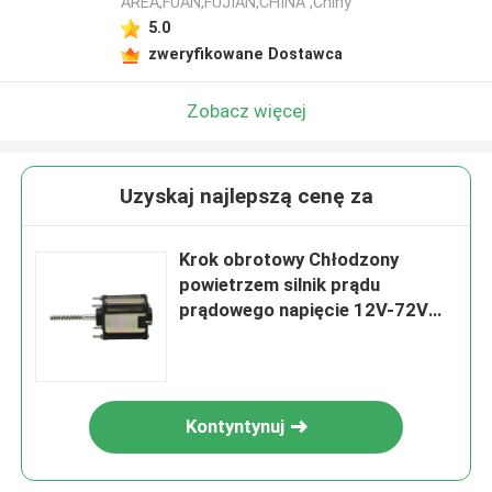
AREA,FUAN,FUJIAN,CHINA ,Chiny
5.0
zweryfikowane Dostawca
Zobacz więcej
Uzyskaj najlepszą cenę za
Krok obrotowy Chłodzony
powietrzem silnik prądu
prądowego napięcie 12V-72V
Prędkość 1000-3600 obr./min
dla zastosowań przemysłowych
Kontyntynuj