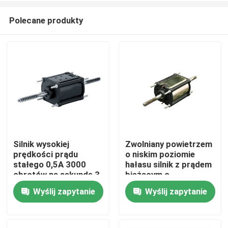
Polecane produkty
Silnik wysokiej
Zwolniany powietrzem
prędkości prądu
o niskim poziomie
Dom
stałego 0,5A 3000
hałasu silnik z prądem
obrotów na sekundę 3
bieżącym o
mm średnicy wału dla
szczotkowanej
Wyślij zapytanie
Wyślij zapytanie
Produkty
rynku B2B
prędkości prądu z
silnikiem z
prostym/płytkowym/podw
Filmy
wałem, posiadający