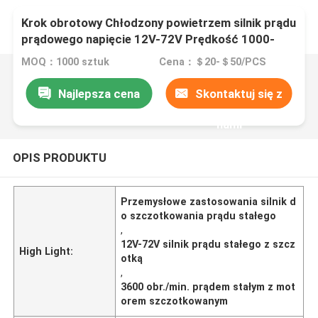
Krok obrotowy Chłodzony powietrzem silnik prądu
prądowego napięcie 12V-72V Prędkość 1000-
3600 obr./min dla zastosowań przemysłowych
MOQ：1000 sztuk
Cena：＄20-＄50/PCS
Najlepsza cena
Skontaktuj się z
nami
OPIS PRODUKTU
Przemysłowe zastosowania silnik d
o szczotkowania prądu stałego
,
12V-72V silnik prądu stałego z szcz
High Light:
otką
,
3600 obr./min. prądem stałym z mot
orem szczotkowanym