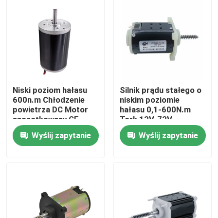
certyfikat CE
O nas
Wycieczka po fabryce
Kontrola jakości
Niski poziom hałasu
Silnik prądu stałego o
600n.m Chłodzenie
niskim poziomie
powietrza DC Motor
hałasu 0,1-600N.m
szczotkowany CE
Tork 12V-72V
Skontaktuj się z nami
ROHS dla zastosowań
Napięcie Certyfikat CE
Wyślij zapytanie
Wyślij zapytanie
przemysłowych
Aktualności
Poprosić o wycenę
Silnik szczotkowy prądu stałego