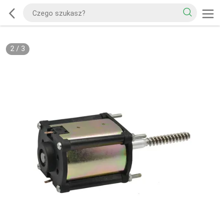
2
/
3