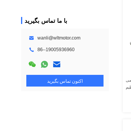
با ما تماس بگیرید
wanli@wltmotor.com
86--19005936960
می
اکنون تماس بگیرید
یم