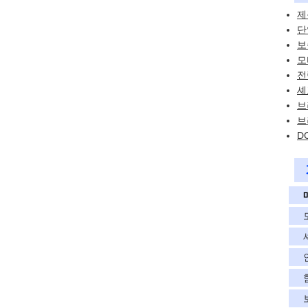
제
단
보
모
전
셰
브
브
D