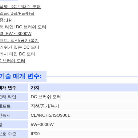
품명: DC 브러쉬 모터
열급: B급/F급/H급
증: 1년
터 타입: DC 브러쉬 모터
력: 5W ~ 3000W
프트: 직선/공기/복기
러쉬가 있는 DC 모터
러시 타입 DC 모터
C 브러쉬 모터
기술 매개 변수:
매개 변수
가치
모터 타입
DC 브러쉬 모터
셰프트
직선/공기/복기
인증서
CE//ROHS/ISO9001
힘
5W~3000W
보호 수준
IP00