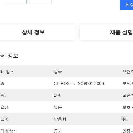
최
상세 정보
제품 설명
세 정보
래 장소
중국
브랜
인증
CE,ROSH，ISO9001:2000
모델 
증:
1년
절연류
율성:
높은
보호 
길이:
맞춤형
힘:
각 방법:
공기
인증서