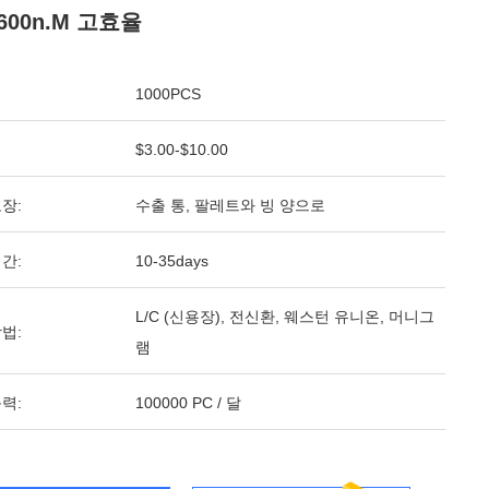
~600n.M 고효율
1000PCS
$3.00-$10.00
장:
수출 통, 팔레트와 빙 양으로
간:
10-35days
L/C (신용장), 전신환, 웨스턴 유니온, 머니그
법:
램
력:
100000 PC / 달