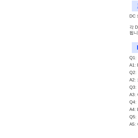
DC
각 
됩니
Q1
A1
Q2
A2
Q3
A3
Q4
A4
Q5
A5