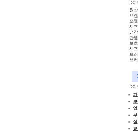
DC 
원산
브랜
모델 
셰프
냉각
단열
보호 
셰프
브러
브러
DC
기
보
업
부
설
교