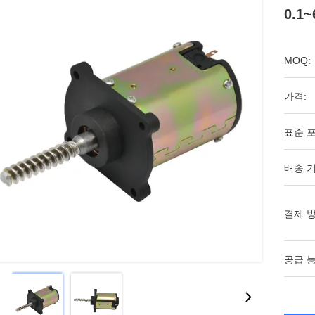
0.1
MOQ:
가격:
표준 포
배송 기
결제 방
공급 능