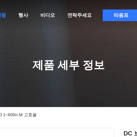
상품
행사
비디오
연락주세요
따옴표
제품 세부 정보
.1~600n.M 고효율
DC