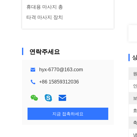
휴대용 마사지 총
타격 마사지 장치
연락주세요
상
hyx-6770@163.com
원
+86 15859312036
보
효
지금 접촉하세요
축
냉