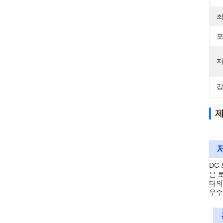
최
포
지
강
제
DC
은 
터의
우수