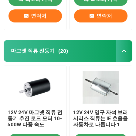
연락처
연락처
우리에 대하여
공장 여행
마그넷 직류 전동기
(20)
품질 관리
연락주세요
뉴스
12V 24V 마그넷 직류 전
12V 24V 영구 자석 브러
인용문을 요구하세요
동기 추진 로드 모터 10-
시리스 직류는 IE 효율을
500W 다중 속도
자동차로 나릅니다 1
DC 브러쉬 모터