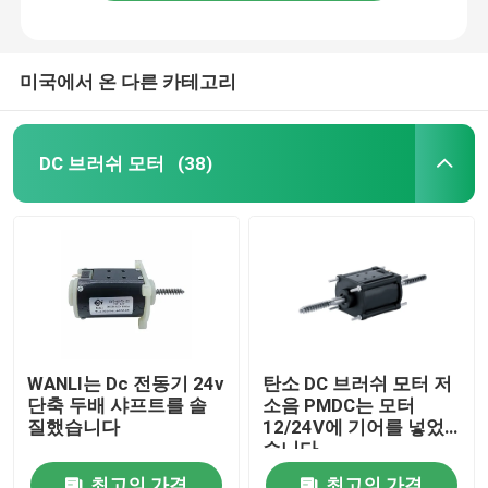
미국에서 온 다른 카테고리
DC 브러쉬 모터
(38)
집
WANLI는 Dc 전동기 24v
탄소 DC 브러쉬 모터 저
단축 두배 샤프트를 솔
소음 PMDC는 모터
제품
질했습니다
12/24V에 기어를 넣었
습니다
화면
최고의 가격
최고의 가격