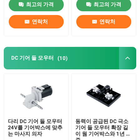
최고의 가격
최고의 가격
마그넷 직류 전동기
연락처
연락처
DC 기어 들 모우터
전기적 선형 작동기
DC 기어 들 모우터
(10)
DC 감소 모터
크네딩 모터
충돌 모터
다리 DC 기어 들 모우터
동력이 공급된 DC 극소
24V를 기어박스에 맞추
기어 들 모우터 확장 길
는 마사지 의자
이 웜 기어박스와 1년 보
마사지 의자 모터