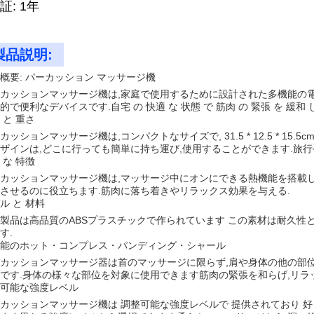
証: 1年
製品説明:
概要: パーカッション マッサージ機
カッションマッサージ機は,家庭で使用するために設計された多機能の電
的で便利なデバイスです.自宅 の 快適 な 状態 で 筋肉 の 緊張 を 緩和 
 と 重さ
カッションマッサージ機は,コンパクトなサイズで, 31.5 * 12.5 * 15.
ザインは,どこに行っても簡単に持ち運び,使用することができます.旅行
 な 特徴
カッションマッサージ機は,マッサージ中にオンにできる熱機能を搭載して
させるのに役立ちます.筋肉に落ち着きやリラックス効果を与える.
ル と 材料
製品は高品質のABSプラスチックで作られています この素材は耐久性
す.
能のホット・コンプレス・パンディング・シャール
カッションマッサージ器は首のマッサージに限らず,肩や身体の他の部
です.身体の様々な部位を対象に使用できます筋肉の緊張を和らげ,リラ
可能な強度レベル
カッションマッサージ機は 調整可能な強度レベルで 提供されており 好