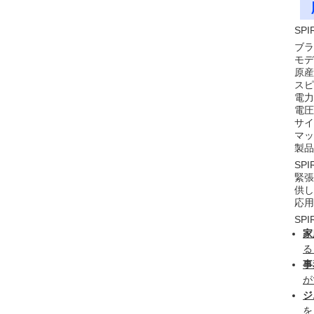
SP
ブラ
モデ
原産
スピ
電力
電圧:
サイズ
マッ
製品
SP
緊張
供し
応用
SP
家
る
事
が
ジ
を