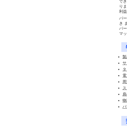
でき
りま
利益
パー
き 
パー
マッ
製
サイ
タ
電
周
ス
肩
物
パ