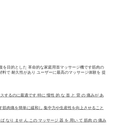
肉回復を目的とした 革命的な家庭用首マッサージ機です筋肉の
料で 耐久性があり ユーザーに最高のマッサージ体験を 提
のに最適です.特に 慢性 的 な 首 と 背 の 痛みが あ
ます筋肉痛を簡単に緩和し,集中力や生産性を向上させること
 ば なり ませ ん.この マッサージ 器 を 用い て 筋肉 の 痛み