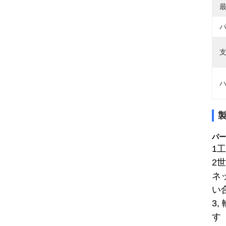
最
パ
支
ハ
パー
1
2
ネ
い
3
す