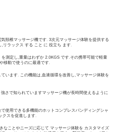
気頸椎マッサージ機です. 3次元マッサージ体験を提供する
し,リラックス する こと に 役立ち ます.
5cm を測定し,重量はわずか 2.0KGS です.その携帯可能で軽量
や移動で使うのに最適です.
います. この機能は,血液循環を改善し,マッサージ体験を
と強さで知られていますマッサージ機が長時間使えるように
位で使用できる多機能のホットコンプレスパンディングシャ
ックスを促進します.
きなことやニーズに応じて マッサージ体験を カスタマイズ