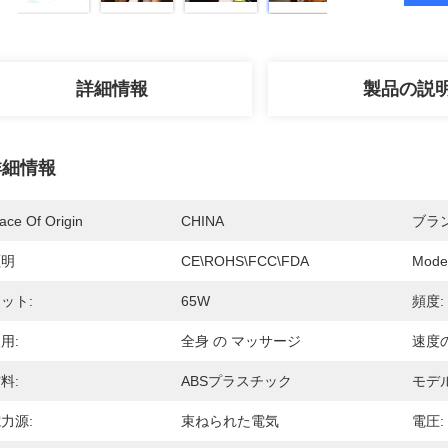
詳細情報
製品の説
詳細情報
ace Of Origin
CHINA
ブラ
証明
CE\ROHS\FCC\FDA
Mode
ット:
65W
頻度:
用:
全身 の マッサージ
速度
料:
ABSプラスチック
モデル
力源:
束ねられた電気
電圧: