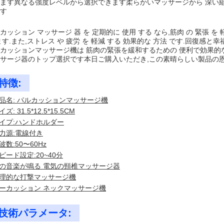
ます異なる強度レベルから選択できます柔らかいマッサージから 深い
す
カッション マッサージ 器 を 定期的に 使用 する なら,筋肉 の 緊張 を 軽
ます.また,ストレス や 疲労 を 軽減 する 効果的な 方法 です.回復感と
カッションマッサージ機は 筋肉の緊張を緩和するための 便利で効果的
サージ器のトップ選択です本日ご購入いただき,この素晴らしい製品の恩
特徴:
品名: パルカッションマッサージ機
ズ: 31.5*12.5*15.5CM
イプ:ハンドホルダー
力源:電線付き
波数:50〜60Hz
ピード設定:20~40分
の音楽が鳴る 電気の頸椎マッサージ器
理的な打撃マッサージ機
ーカッション ネックマッサージ機
技術パラメータ: