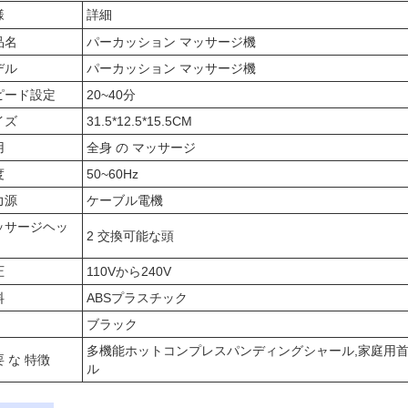
様
詳細
品名
パーカッション マッサージ機
デル
パーカッション マッサージ機
ピード設定
20~40分
イズ
31.5*12.5*15.5CM
用
全身 の マッサージ
度
50~60Hz
力源
ケーブル電機
ッサージヘッ
2 交換可能な頭
圧
110Vから240V
料
ABSプラスチック
ブラック
多機能ホットコンプレスパンディングシャール,家庭用
 な 特徴
ル