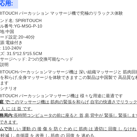
応用:
IRITOUCH パーカッション マッサージ機で究極のリラックス体験
ンド名: SPIRITOUCH
ル番号:YG-MSG-P-10
地:中国
ード設定:20~40分
源:電線付き
 110-240V
: 31.5*12.5*15.5CM
サージヘッド: 2つの交換可能なヘッド
説明
IRITOUCHパーカッションマッサージ機は 深い組織マッサージと 筋
を和らげ,全身マッサージを体験できますこの製品は中国製で 高品質な材
ます
シナリオ
IRITOUCH パーカッションマッサージ機は 様々な用途に最適です
庭 で:
このマッサージ機は,筋肉の緊張を和らげ,自宅の快適さでリラックスする
 人 に は 益 です.
務局内:
長時間コンピュータの前に座ると 首,肩,背中が 緊張し 緊張し
できます.
ムで
激しい 運動 の 後,傷 を 防ぐ ため に 筋肉 は 適切に 回復 し なけれ
 軽減 し,血循環 を 改善 し,筋肉 の 回復 を 速める.