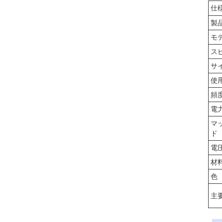
仕
製
モ
ス
サ
使
頻
電
マ
ド
電
材
色
主要