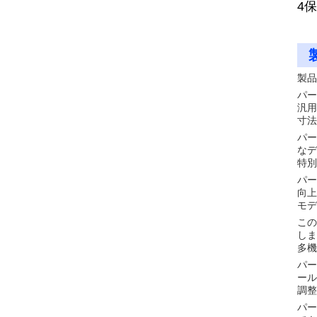
4保
製品
パー
汎用
寸法
パー
なデ
特別
パー
向上
モデ
この
しま
多機
パー
ール
調整
パー