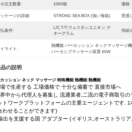
小注文数量:
1000個
価格:
ッケージの詳細:
STRONG SEA BOX (強い海箱)
受渡
L/C,T/T,ウェスタンユニオン,マ
払条件:
供給
ネーグラム
熱機能 パーカッション ネックマッサージ
イライト:
パーカシブマッサージ装置 65W
製品の説明
カッション ネック マッサージ 特殊機能 熱機能 熱機能
工場で生産する 工場価格で 十分な備蓄で 直接市場へ
世界中から代理人を募集し 流通業者,二流の電子商取引の
ットワークプラットフォームの主要エージェントです. 1
合わせることができます)
, 輸出を支援する国 アダプター (イギリス,オーストラリア