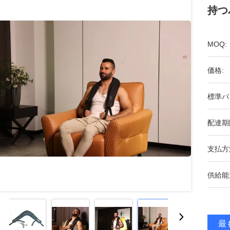
持つ
MOQ:
価格:
標準パ
配達期
支払方
供給能
最