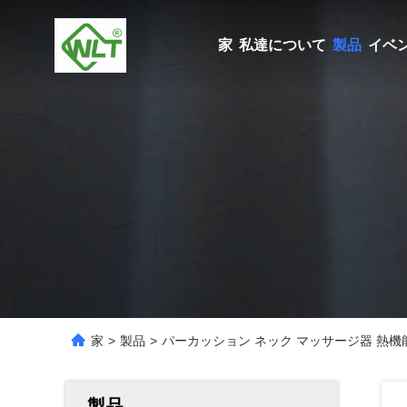
家
私達について
製品
イベ
家
>
製品
>
パーカッション ネック マッサージ器 熱
製品