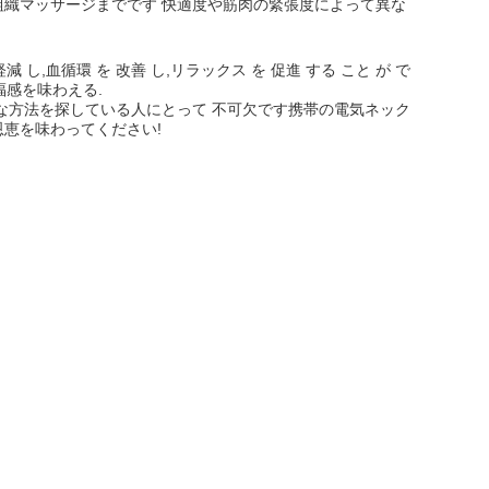
組織マッサージまでです 快適度や筋肉の緊張度によって異な
減 し,血循環 を 改善 し,リラックス を 促進 する こと が で
幸福感を味わえる.
な方法を探している人にとって 不可欠です携帯の電気ネック
恵を味わってください!