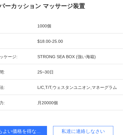
パーカッション マッサージ装置
1000個
$18.00-25.00
ッケージ:
STRONG SEA BOX (強い海箱)
間:
25~30日
法:
L/C,T/T,ウェスタンユニオン,マネーグラム
力:
月20000個
もよい価格を得なさい
私達に連絡しなさい