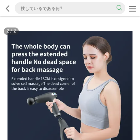
2
/
2