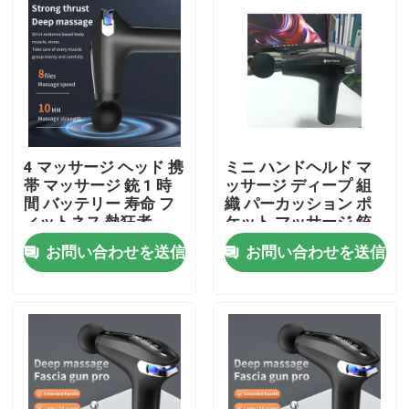
4 マッサージ ヘッド 携
ミニ ハンドヘルド マ
帯 マッサージ 銃 1 時
ッサージ ディープ 組
間 バッテリー 寿命 フ
織 パーカッション ポ
ィットネス 熱狂者
ケット マッサージ 銃
お問い合わせを送信
お問い合わせを送信
家
プロダクト
ビデオ