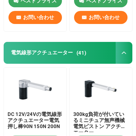
ベストプライス
ベストプライス
磁石DCモーター
お問い合わせ
お問い合わせ
DCギヤ モーター
電気線形アクチュエーター
(41)
電気線形アクチュエーター
DCの減少モーター
練るモーター
打楽器モーター
DC 12V/24Vの電気線形
300kg負荷が付いてい
アクチュエーター電気
るミニチュア無声機械
押し棒90N 150N 200N
電気ピストン アクチュ
マッサージの椅子モーター
エーター