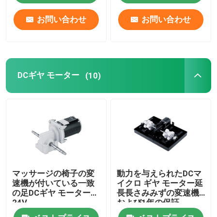
お問い合わせ
お問い合わせ
私達について
工場旅行
DCギヤ モーター
(10)
品質管理
私達に連絡しなさい
ニュース
マッサージの椅子の変
動力を与えられたDCマ
引用を要求しなさい
速機が付いている一致
イクロ ギヤ モーター延
の足DCギヤ モーター
長長さみみずの変速機
24V
および1年の保証
DCはモーターにブラシをかけた