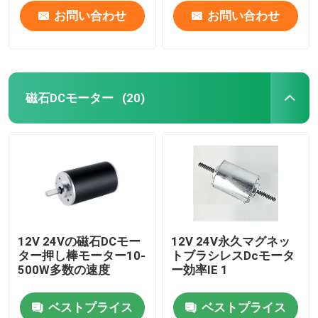
お問い合わせ
お問い合わせ
磁石DCモーター
(20)
家
12V 24Vの磁石DCモー
12V 24V永久マグネッ
ター押し棒モーター10-
トブラシレスDcモータ
プロダクト
500W多数の速度
ー効率IE 1
ベストプライス
ベストプライス
ビデオ