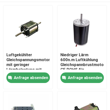
Luftgekühlter
Niedriger Lärm
Gleichspannungsmotor
600n.m Luftkühlung
mit geringer
Gleichspannbrustmotor
Lärmbelastung mit
CE ROHS für
CE-Zertifizierung
industrielle
Haus
Anfrage absenden
Anfrage absenden
Anwendungen
Produkte
Videos