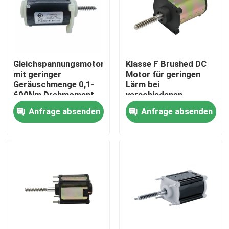
Über uns
Fabrik-Ausflug
Gleichspannungsmotor
Klasse F Brushed DC
mit geringer
Motor für geringen
Geräuschmenge 0,1-
Lärm bei
Qualitätskontrolle
600Nm Drehmoment
verschiedenen
12V-72V Spannung
Spannungen
Anfrage absenden
Anfrage absenden
CE-zertifiziert
CE/RoHS/ISO9001
zertifiziert
Treten Sie mit uns in Verbindung
Nachrichten
Fordern Sie ein Zitat
DC bürstete Motor