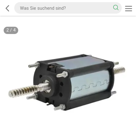
2
/
4