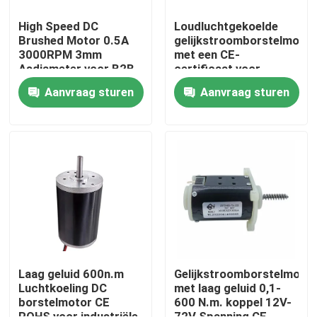
High Speed DC
Loudluchtgekoelde
Brushed Motor 0.5A
gelijkstroomborstelmotor
3000RPM 3mm
met een CE-
Asdiameter voor B2B-
certificaat voor
markt
rechte/holte/dubbele
Aanvraag sturen
Aanvraag sturen
as
Huis
Producten
Laag geluid 600n.m
Gelijkstroomborstelmotor
Luchtkoeling DC
met laag geluid 0,1-
borstelmotor CE
600 N.m. koppel 12V-
Video's
ROHS voor industriële
72V Spanning CE-