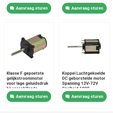
toepassingen
certificeerd
Aanvraag sturen
Aanvraag sturen
Ongeveer ons
Fabrieksreis
Kwaliteitscontrole
Contacteer ons
Klasse F gepoetste
Koppel Luchtgekoelde
gelijkstroommotor
DC geborstelde motor
Nieuws
voor lage geluidsdruk
Spanning 12V-72V
bij verschillende
Snelheid 1000-
spanningen
3600rpm voor
Verzoek om een Citaat
Aanvraag sturen
Aanvraag sturen
CE/RoHS/ISO9001-
industriële
gecertificeerd
toepassingen
Gelijkstroom geborstelde motor