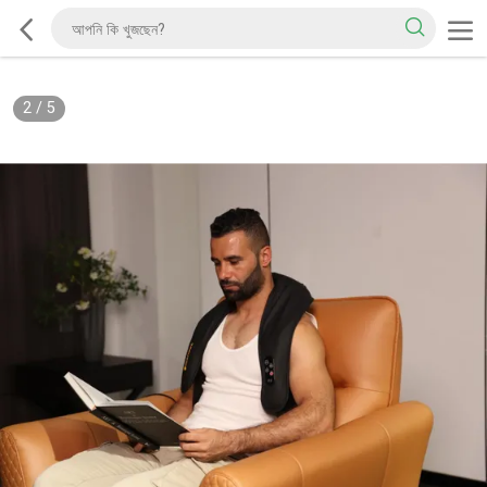
2
/
5