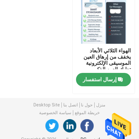
الهواء الثلاثي الأبعاد
يخفف من إرهاق العين
الموسيقى الإلكترونية
تدليك العين الذكي
اللاسلكي
إرسال استفسار
منزل
منزل
حول نا
اتصل بنا
Desktop Site
خريطة الموقع
سياسة الخصوصية
منتجات
أشرطة فيديو